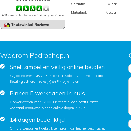
Garantie:
10 jaar
Materiaal:
Metaal
493 klanten hebben een review geschreven
Thuiswinkel Reviews
Waarom Pedroshop.nl
Snel, simpel en veilig online betalen
Wij accepteren iDEAL, Bancontact, Sofort, Visa, Mastercard,
Betaling achteraf (zakelijk) en Pin bij afhalen.
Binnen 5 werkdagen in huis
Op werkdagen voor 17.00 uur besteld, dan heeft u onze
voorraad producten binnen enkele dagen in huis.
14 dagen bedenktijd
Om als consument gebruik te maken van het herroepingsrecht