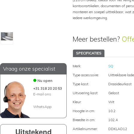
kantoorartikelen, documenten of pers
monteren en soepel uittrekbaar, wat z
iedere werkomgeving.
Meer bestellen?
Off
SPECIFICATIES
Merk:
SQ
Vraag onze specialist
Type accessoire:
Uittrekbare lade
Nu open
Type kast:
Draaideurkast
+31 318 20 20 53
Uitvoering kast:
Gelast
E-mail ons
Kleur:
Wit
WhatsApp
Hoogte in cm:
10,2
Breedte in cm:
102,4
Uitstekend
Artikelnummer:
DDKLAD12