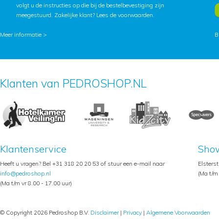
volgt u de instructies op die bij de bestelbevestiging zijn
meegestuurd. Zakelijke klant?
Lees de voorwaarden
.
Meer informatie >
B
Klanten van PEDROSHOP.NL
Klantenservice
Sho
Heeft u vragen? Bel +31 318 20 20 53 of stuur een e-mail naar
Elsters
info@pedroshop.nl
(Ma t/m 
(Ma t/m vr 8.00 - 17.00 uur)
© Copyright 2026 Pedroshop B.V.
Disclaimer
|
Privacy
|
Algemene Voorwaarden