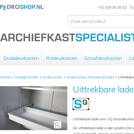
+31 318 20 20 53
Co
Draaideurkasten
Roldeurkasten
Schuifdeurkasten
La
Home
>
Overige kasten
>
Accessoires
>
Accessoires draaideurkasten
>
Uittrekba
Uittrekbare lad
Uittrekbare lade voor SQ draaideurka
De uittrekbare lade is een praktische
(120 cm breed). Ideaal voor het veilig 