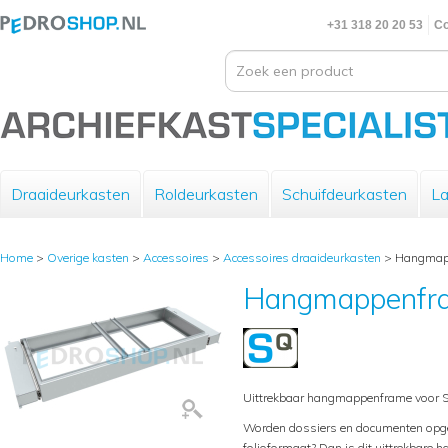
+31 318 20 20 53
Co
Draaideurkasten
Roldeurkasten
Schuifdeurkasten
La
Home
>
Overige kasten
>
Accessoires
>
Accessoires draaideurkasten
>
Hangmap
Hangmappenfr
Uittrekbaar hangmappenframe voor S
Worden dossiers en documenten opg
folioformaat? Dan is dit uittrekbare