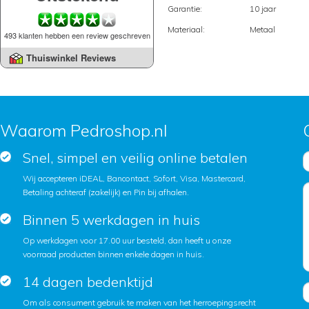
Garantie:
10 jaar
Materiaal:
Metaal
493 klanten hebben een review geschreven
Thuiswinkel Reviews
Waarom Pedroshop.nl
Snel, simpel en veilig online betalen
Wij accepteren iDEAL, Bancontact, Sofort, Visa, Mastercard,
Betaling achteraf (zakelijk) en Pin bij afhalen.
Binnen 5 werkdagen in huis
Op werkdagen voor 17.00 uur besteld, dan heeft u onze
voorraad producten binnen enkele dagen in huis.
14 dagen bedenktijd
Om als consument gebruik te maken van het herroepingsrecht