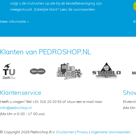
volgt u de instructies op die bij de bestelbevestiging zijn
meegestuurd. Zakelijke klant?
Lees de voorwaarden
.
Meer informatie >
B
Klanten van PEDROSHOP.NL
Klantenservice
Sho
Heeft u vragen? Bel +31 318 20 20 53 of stuur een e-mail naar
Elsters
info@pedroshop.nl
(Ma t/m 
(Ma t/m vr 8.00 - 17.00 uur)
© Copyright 2026 Pedroshop B.V.
Disclaimer
|
Privacy
|
Algemene Voorwaarden