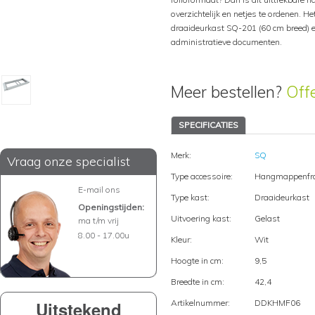
overzichtelijk en netjes te ordenen. H
draaideurkast SQ-201 (60 cm breed) e
administratieve documenten.
Meer bestellen?
Off
SPECIFICATIES
Merk:
SQ
Vraag onze specialist
Type accessoire:
Hangmappenfr
E-mail ons
Type kast:
Draaideurkast
Openingstijden:
Uitvoering kast:
Gelast
ma t/m vrij
8.00 - 17.00u
Kleur:
Wit
Hoogte in cm:
9,5
Breedte in cm:
42,4
Uitstekend
Artikelnummer:
DDKHMF06