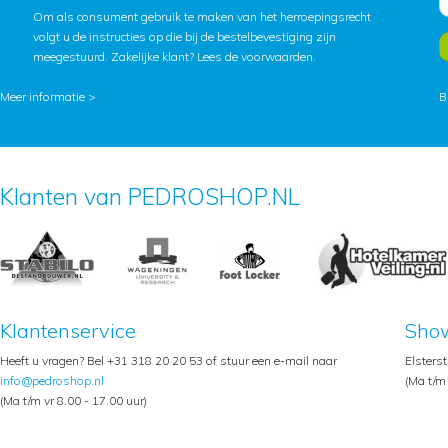
Om als consument gebruik te maken van het herroepingsrecht
volgt u de instructies op die bij de bestelbevestiging zijn
meegestuurd. Zakelijke klant?
Lees de voorwaarden
.
Meer informatie >
B
Klanten van PEDROSHOP.NL
Klantenservice
Sho
Heeft u vragen? Bel +31 318 20 20 53 of stuur een e-mail naar
Elsters
info@pedroshop.nl
(Ma t/m 
(Ma t/m vr 8.00 - 17.00 uur)