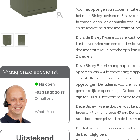
Voor het opbergen van documentatie 
het merk Bisley adviseren. Bisley kent
formaten laden- en dossierkasten, du
en de hoeveelheid documentatie of h
Dit is de Bisley F-serie dossierkast w
kast is voorzien van een cilinderslot 
documentatie veilig opgeborgen kan wo
2 sleutels.
Deze Bisley F-serie hangmappenkast k
Vraag onze specialist
opbergen van A4 formaat hangmappen.
een labelhouder. Er is duidelijk aan 
Nu open
opgeborgen. De laden is voorzien va
gemakkelijk te openen zijn. De laden 
+31 318 20 20 53
zijn tot 100% uittrekbaar door de tel
E-mail ons
Deze Bisley F-serie dossierkast kent
WhatsApp
breedte 47 cm en diepte 47 cm. De kas
standaard meegeleverd in de kleur va
De Bisley F-serie dossierkast is lever
de kleur olijfgroen.
Uitstekend