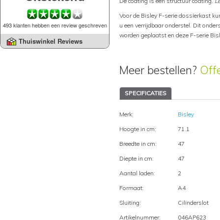
De coating is een structuur coating.
Le
Voor de Bisley F-serie dossierkast ku
493 klanten hebben een review geschreven
u een verrijdbaar onderstel. Dit onder
worden geplaatst en deze F-serie Bisle
Thuiswinkel Reviews
Meer bestellen?
Off
SPECIFICATIES
Merk:
Bisley
Hoogte in cm:
71.1
Breedte in cm:
47
Diepte in cm:
47
Aantal laden:
2
Formaat:
A4
Sluiting:
Cilinderslot
Artikelnummer:
046AP623