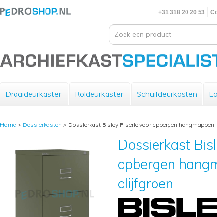
+31 318 20 20 53
Co
Draaideurkasten
Roldeurkasten
Schuifdeurkasten
La
Home
>
Dossierkasten
>
Dossierkast Bisley F-serie voor opbergen hangmappen, 2
Dossierkast Bisl
opbergen hangm
olijfgroen