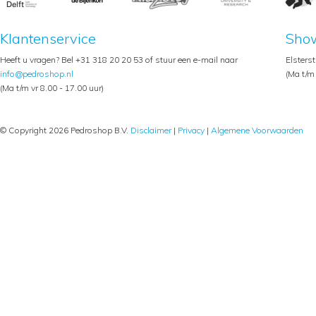
Klantenservice
Sho
Heeft u vragen? Bel +31 318 20 20 53 of stuur een e-mail naar
Elsters
info@pedroshop.nl
(Ma t/m 
(Ma t/m vr 8.00 - 17.00 uur)
© Copyright 2026 Pedroshop B.V.
Disclaimer
|
Privacy
|
Algemene Voorwaarden