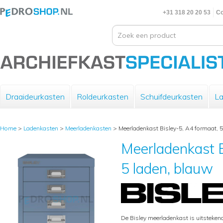
+31 318 20 20 53
Co
Draaideurkasten
Roldeurkasten
Schuifdeurkasten
La
Home
>
Ladenkasten
>
Meerladenkasten
>
Meerladenkast Bisley-5, A4 formaat, 5
Meerladenkast B
5 laden, blauw
De Bisley meerladenkast is uitsteke