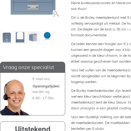
kleine bureauaccessoires en kleine on
ook thuis!
Dit is de Bisley meerladenkast met 5 
volledig vervaardigd uit metaal. De h
cm. De diepte van de kast is 38 cm –
formaat documentatie.
De laden kennen een hoogte van 5,1 c
kunnen een gewicht dragen van 4 kilo
uitgevoerd in de kleur chroom. In de 
etiket waarop geschreven kan worden 
Vraag onze specialist
Voor het vullen van de meerladenkas
wordt aangeraden om te beginnen bij 
E-mail ons
hogerop werken.
Openingstijden:
De Bisley meerladenkasten zijn leverbaa
ma t/m vrij
wel een kleur beschikbaar welke past b
8.00 - 17.00u
meerladenkast kent de kleur blauw. De
kleur zilvergrijs is een gladlak coating
Voor een duidelijk indeling van de lad
de meerladenkasten. De inzetbakken zi
Uitstekend
bestellen per 5 stuks.