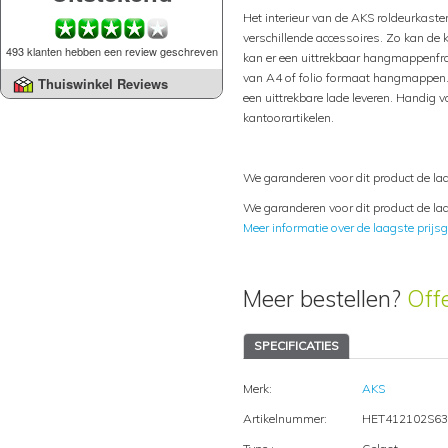
Het interieur van de AKS roldeurkast
verschillende accessoires. Zo kan de 
493 klanten hebben een review geschreven
kan er een uittrekbaar hangmappenfr
van A4 of folio formaat hangmappen.
Thuiswinkel Reviews
een uittrekbare lade leveren. Handig v
kantoorartikelen.
We garanderen voor dit product de laa
We garanderen voor dit product de laa
Meer informatie over de laagste prijsg
Meer bestellen?
Off
SPECIFICATIES
Merk:
AKS
Artikelnummer:
HET412102S63