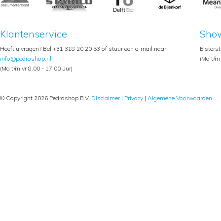
Klantenservice
Sho
Heeft u vragen? Bel +31 318 20 20 53 of stuur een e-mail naar
Elsters
info@pedroshop.nl
(Ma t/m 
(Ma t/m vr 8.00 - 17.00 uur)
© Copyright 2026 Pedroshop B.V.
Disclaimer
|
Privacy
|
Algemene Voorwaarden