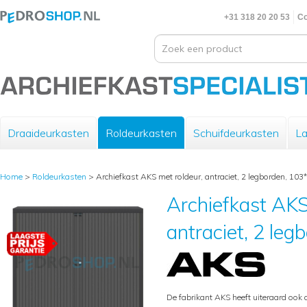
+31 318 20 20 53
Co
Draaideurkasten
Roldeurkasten
Schuifdeurkasten
La
Home
>
Roldeurkasten
>
Archiefkast AKS met roldeur, antraciet, 2 legborden, 10
Archiefkast AKS
antraciet, 2 le
De fabrikant AKS heeft uiteraard ook 