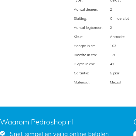
Type :
Gelast
Aantal deuren:
2
Sluiting:
Cilinderslot
Aantal legborden:
2
Kleur:
Antraciet
Hoogte in cm:
103
Breedte in cm:
120
Diepte in cm:
43
Garantie:
5 jaar
Materiaal:
Metaal
Waarom Pedroshop.nl
Snel, simpel en veilig online betalen