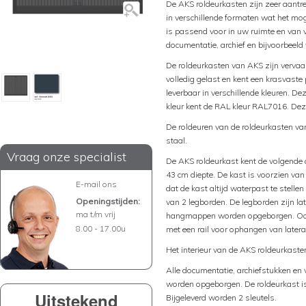
De AKS roldeurkasten zijn zeer aantrek
in verschillende formaten wat het moge
is passend voor in uw ruimte en van
documentatie, archief en bijvoorbeeld
De roldeurkasten van AKS zijn vervaar
volledig gelast en kent een krasvaste
leverbaar in verschillende kleuren. De
kleur kent de RAL kleur RAL7016. Deze
De roldeuren van de roldeurkasten van
staal.
Vraag onze specialist
De AKS roldeurkast kent de volgende
43 cm diepte. De kast is voorzien van
E-mail ons
dat de kast altijd waterpast te stellen
Openingstijden:
van 2 legborden. De legborden zijn l
ma t/m vrij
hangmappen worden opgeborgen. Ook h
8.00 - 17.00u
met een rail voor ophangen van late
Het interieur van de AKS roldeurkaste
Alle documentatie, archiefstukken en 
worden opgeborgen. De roldeurkast is 
Uitstekend
Bijgeleverd worden 2 sleutels.