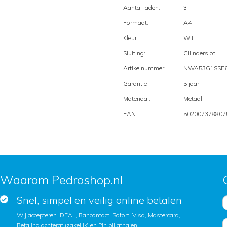
Aantal laden:
3
Formaat:
A4
Kleur:
Wit
Sluiting:
Cilinderslot
Artikelnummer:
NWA53G1SSF
Garantie :
5 jaar
Materiaal:
Metaal
EAN:
502007378807
Waarom Pedroshop.nl
Snel, simpel en veilig online betalen
Wij accepteren iDEAL, Bancontact, Sofort, Visa, Mastercard,
Betaling achteraf (zakelijk) en Pin bij afhalen.