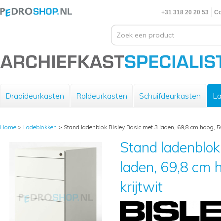
+31 318 20 20 53
Co
Draaideurkasten
Roldeurkasten
Schuifdeurkasten
La
Home
>
Ladeblokken
>
Stand ladenblok Bisley Basic met 3 laden, 69,8 cm hoog, 56
Stand ladenblok
laden, 69,8 cm h
krijtwit