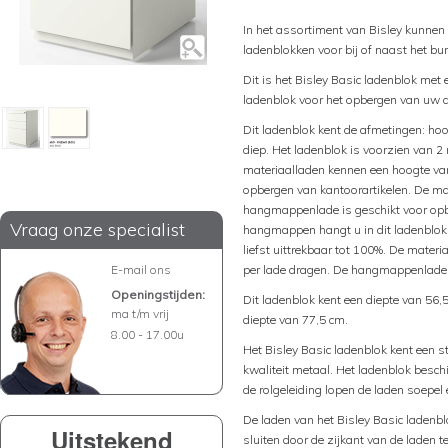
In het assortiment van Bisley kunnen
ladenblokken voor bij of naast het bu
Dit is het Bisley Basic ladenblok me
ladenblok voor het opbergen van uw 
Dit ladenblok kent de afmetingen: hoo
diep. Het ladenblok is voorzien van 
materiaalladen kennen een hoogte van
opbergen van kantoorartikelen. De mat
hangmappenlade is geschikt voor o
Vraag onze specialist
hangmappen hangt u in dit ladenblok
liefst uittrekbaar tot 100%. De mate
E-mail ons
per lade dragen. De hangmappenlade 
Openingstijden:
Dit ladenblok kent een diepte van 56,
ma t/m vrij
diepte van 77,5 cm.
8.00 - 17.00u
Het Bisley Basic ladenblok kent een 
kwaliteit metaal. Het ladenblok beschi
de rolgeleiding lopen de laden soepel 
De laden van het Bisley Basic ladenblo
Uitstekend
sluiten door de zijkant van de laden 