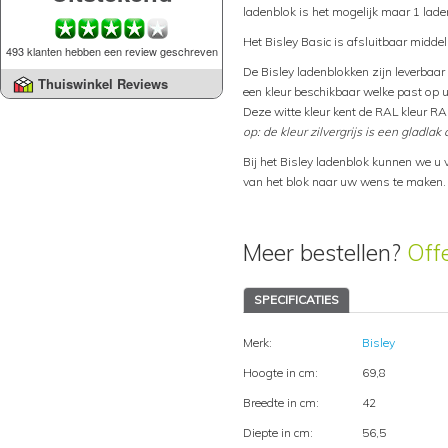
ladenblok is het mogelijk maar 1 laden
Het Bisley Basic is afsluitbaar middel
493 klanten hebben een review geschreven
De Bisley ladenblokken zijn leverbaar i
Thuiswinkel Reviews
een kleur beschikbaar welke past op uw
Deze witte kleur kent de RAL kleur RA
op: de kleur zilvergrijs is een gladlak 
Bij het Bisley ladenblok kunnen we u 
van het blok naar uw wens te maken.
Meer bestellen?
Off
SPECIFICATIES
Merk:
Bisley
Hoogte in cm:
69,8
Breedte in cm:
42
Diepte in cm:
56,5