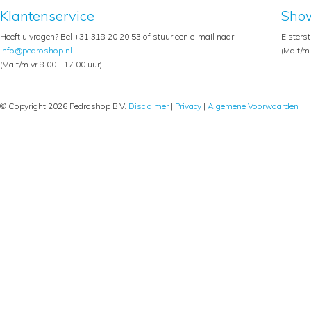
Klantenservice
Sho
Heeft u vragen? Bel +31 318 20 20 53 of stuur een e-mail naar
Elsters
info@pedroshop.nl
(Ma t/m 
(Ma t/m vr 8.00 - 17.00 uur)
© Copyright 2026 Pedroshop B.V.
Disclaimer
|
Privacy
|
Algemene Voorwaarden