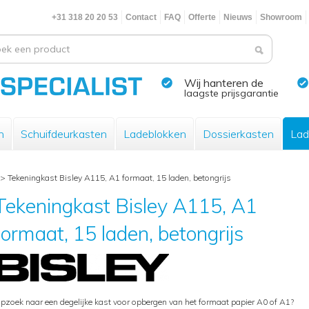
+31 318 20 20 53
Contact
FAQ
Offerte
Nieuws
Showroom
Wij hanteren de
laagste prijsgarantie
n
Schuifdeurkasten
Ladeblokken
Dossierkasten
Lad
>
Tekeningkast Bisley A115, A1 formaat, 15 laden, betongrijs
Tekeningkast Bisley A115, A1
formaat, 15 laden, betongrijs
pzoek naar een degelijke kast voor opbergen van het formaat papier A0 of A1?