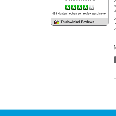
D
k
k
493 klanten hebben een review geschreven
D
Thuiswinkel Reviews
i
l