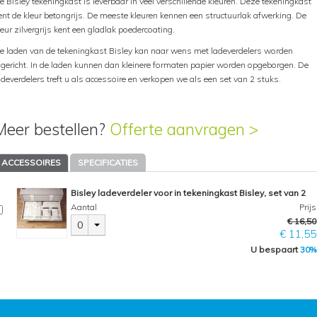
e Bisley tekeningkast is leverbaar in veel verschillende kleuren. Deze tekeningkast
ent de kleur betongrijs. De meeste kleuren kennen een structuurlak afwerking. De
leur zilvergrijs kent een gladlak poedercoating.
e laden van de tekeningkast Bisley kan naar wens met ladeverdelers worden
ngericht. In de laden kunnen dan kleinere formaten papier worden opgeborgen. De
adeverdelers treft u als accessoire en verkopen we als een set van 2 stuks.
Meer bestellen?
Offerte aanvragen >
ACCESSOIRES
SPECIFICATIES
Bisley ladeverdeler voor in tekeningkast Bisley, set van 2
Aantal
Prijs
€ 16,50
0
€ 11,55
U bespaart
30%