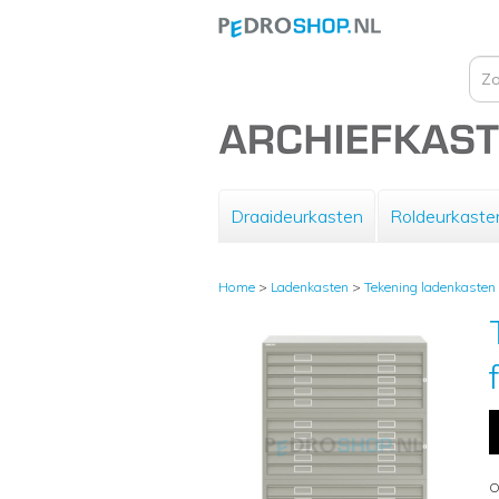
Draaideurkasten
Roldeurkaste
Home
>
Ladenkasten
>
Tekening ladenkasten
O