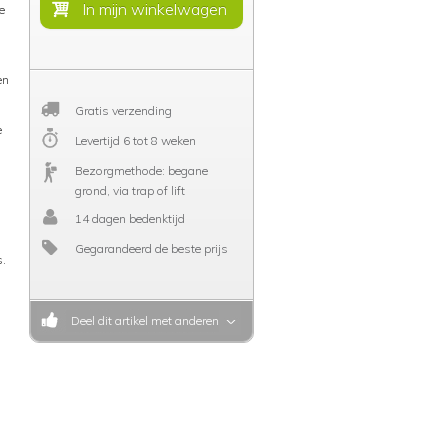
e
en
Gratis verzending
e
Levertijd 6 tot 8 weken
Bezorgmethode: begane
grond, via trap of lift
14 dagen bedenktijd
Gegarandeerd de beste prijs
s.
Deel dit artikel met anderen