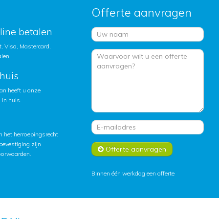
Offerte aanvragen
nline betalen
, Visa, Mastercard,
alen.
huis
an heeft u onze
in huis.
 het herroepingsrecht
lbevestiging zijn
Offerte aanvragen
oorwaarden
.
Binnen één werkdag een offerte