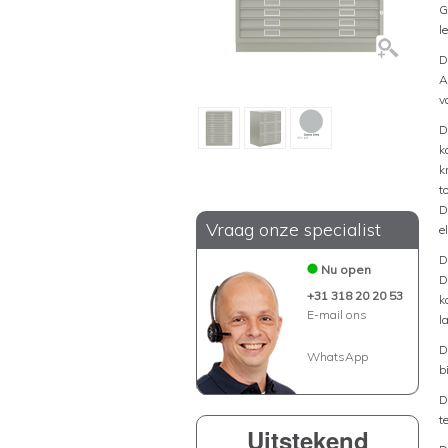
G
l
D
A
v
D
k
k
t
D
Vraag onze specialist
e
D
Nu open
D
+31 318 20 20 53
k
E-mail ons
l
D
WhatsApp
b
D
t
Uitstekend