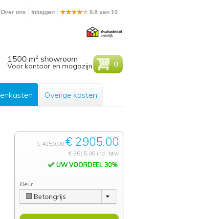
Over ons
Inloggen
8.6 van 10
2
1500 m
showroom
0
Voor kantoor en magazijn
enkasten
Overige kasten
€ 2905,00
€ 4150,00
€ 3515,05 incl. btw
UW VOORDEEL 30%
Kleur
Betongrijs