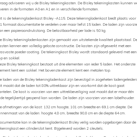
raag adviseren wij u de Bisley tekeningkasten. De Bisley tekeningkasten kunnen w
everen in de formaten A0 en A1 en in verschillende formaten.
it is de tekeningladenkast Bisley -A115. Deze tekeningladenkast biedt plaats voor
1 formaat documentatie te verdelen over maar liefst 15 laden. De laden zijn voorzi
an een papieraandrukstang. De belastbaarheid per lade is 50 kg.
e Bisley tekeningladenkasten zijn gemaakt van uitstekende kwaliteit plaatstaal. D
asten kennen een volledig gelaste constructie. De kasten zijn afgewerkt met een
rasvaste poeder coating. De tekeningkast Bisley wordt standaard geleverd met een
op en sokkel.
eze Bisley tekeningkast bestaat uit drie elementen van ieder 5 laden. Het onderste
lement kent een sokkel. Het bovenste element kent een metalen top.
e laden van de Bisley tekeningladenkast zijn bevestigd in zogeheten ladengeleider
it maakt dat de laden tot 80% uittrekbaar zijn en voorkomt dat de kast gaat
antelen. De kast is voorzien van een uittrekbeveiliging wat maakt dat er maar één
ade tegelijkertijd geopend kan worden. De laden zijn voorzien van een labelhouder.
e afmetingen van de kast: 132 cm hoogte, 101 cm breedte en 69,1 cm diepte. De
innenmaat van de laden: hoogte 4,8 cm, breedte 90,8 cm en de diepte 64 cm.
ocumentatie kan in de tekeningladenkast Bisley veilig worden opgeborgen daar de
ekeningkast een cilinderslot kent. Bijgeleverd worden 2 sleutels.