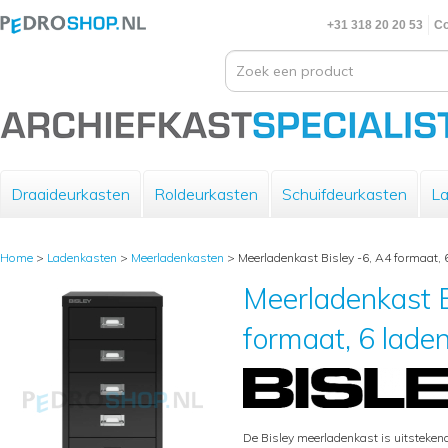
+31 318 20 20 53
Co
Draaideurkasten
Roldeurkasten
Schuifdeurkasten
La
Home
>
Ladenkasten
>
Meerladenkasten
>
Meerladenkast Bisley -6, A4 formaat, 
Meerladenkast B
formaat, 6 lade
De Bisley meerladenkast is uitsteke