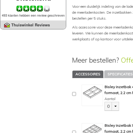
Voor een duidelijk indeling van de lad
de meerladenkasten. De inzetbakken zi
493 klanten hebben een review geschreven
bestellen per 5 stuks.
Thuiswinkel Reviews
Als accessoire voor deze meerladenka
leveren. We kunnen de meerladenkast 
werkplaats of op kantoor voor uitdel
Meer bestellen?
Off
ACCESSOIRES
SPECIFICATIES
Bisley inzetbak
formaat, 2.2 cm 
Aantal
0
Bisley inzetbak
formaat, 2.2 cm 