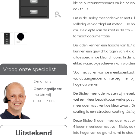
kleine bureauaccessoires en kleine on
ook thuis!
Dit is de Bisley meerladenkast met 6 
volledig vervaardigd uit metaal. De h
cm. De diepte van de kast is 38 cm –
formaat documentatie.
De laden kennen een hoogte van 8,7 c
kunnen een gewicht dragen van 4 kilo
uitgevoerd in de kleur chroom. In de 
etiket waarop geschreven kan worden 
Vraag onze specialist
Voor het vullen van de meerladenkas
wordt aangeraden om te beginnen bij 
E-mail ons
hogerop werken.
Openingstijden:
De Bisley meerladenkasten zijn leverbaa
ma t/m vrij
wel een kleur beschikbaar welke past b
8.00 - 17.00u
meerladenkast kent de kleur zwart. D
coating is een structuur coating.
Let o
Deze Bisley 6 laden meerladenkast wo
6 laden meerladenkast van Bisley ook
Uitstekend
iets hoger van de grond komt te staan