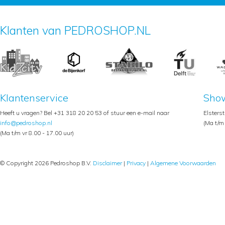
Klanten van PEDROSHOP.NL
Klantenservice
Sho
Heeft u vragen? Bel +31 318 20 20 53 of stuur een e-mail naar
Elsters
info@pedroshop.nl
(Ma t/m 
(Ma t/m vr 8.00 - 17.00 uur)
© Copyright 2026 Pedroshop B.V.
Disclaimer
|
Privacy
|
Algemene Voorwaarden