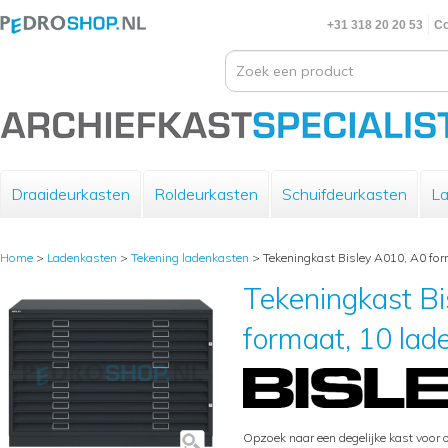
+31 318 20 20 53
Co
Draaideurkasten
Roldeurkasten
Schuifdeurkasten
La
Home
>
Ladenkasten
>
Tekening ladenkasten
>
Tekeningkast Bisley A010, A0 for
Tekeningkast Bi
formaat, 10 lad
Opzoek naar een degelijke kast voor 