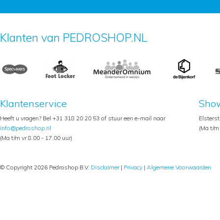
Klanten van PEDROSHOP.NL
Klantenservice
Sho
Heeft u vragen? Bel +31 318 20 20 53 of stuur een e-mail naar
Elsters
info@pedroshop.nl
(Ma t/m 
(Ma t/m vr 8.00 - 17.00 uur)
© Copyright 2026 Pedroshop B.V.
Disclaimer
|
Privacy
|
Algemene Voorwaarden