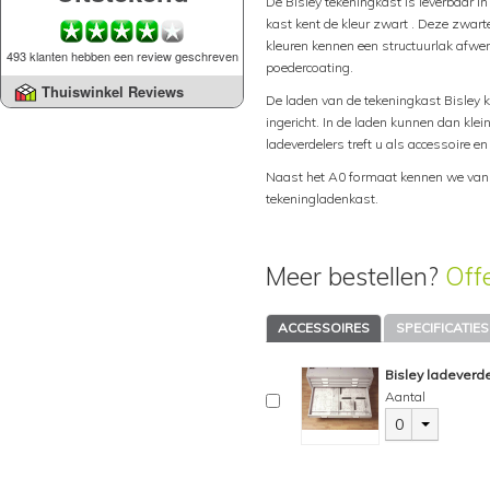
De Bisley tekeningkast is leverbaar in
kast kent de kleur zwart . Deze zwar
kleuren kennen een structuurlak afwerk
493 klanten hebben een review geschreven
poedercoating.
Thuiswinkel Reviews
De laden van de tekeningkast Bisley
ingericht. In de laden kunnen dan kl
ladeverdelers treft u als accessoire e
Naast het A0 formaat kennen we van 
tekeningladenkast.
Meer bestellen?
Off
ACCESSOIRES
SPECIFICATIES
Bisley ladeverde
Aantal
0