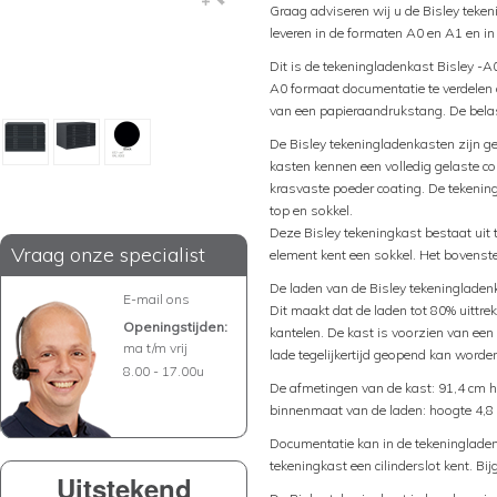
Graag adviseren wij u de Bisley teke
leveren in de formaten A0 en A1 en in
Dit is de tekeningladenkast Bisley -A
A0 formaat documentatie te verdelen o
van een papieraandrukstang. De belas
De Bisley tekeningladenkasten zijn ge
kasten kennen een volledig gelaste co
krasvaste poeder coating. De tekenin
top en sokkel.
Deze Bisley tekeningkast bestaat uit 
Vraag onze specialist
element kent een sokkel. Het bovenst
De laden van de Bisley tekeningladenk
E-mail ons
Dit maakt dat de laden tot 80% uittre
Openingstijden:
kantelen. De kast is voorzien van een
ma t/m vrij
lade tegelijkertijd geopend kan worde
8.00 - 17.00u
De afmetingen van de kast: 91,4 cm h
binnenmaat van de laden: hoogte 4,8 
Documentatie kan in de tekeningladen
tekeningkast een cilinderslot kent. Bi
Uitstekend