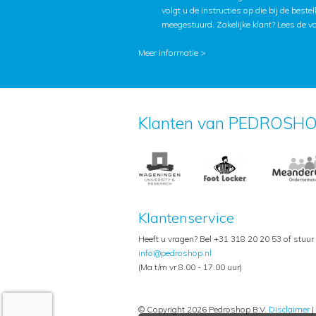
volgt u de instructies op die bij de beste
meegestuurd. Zakelijke klant?
Lees de v
Meer informatie >
Klanten van PEDROSHO
Klantenservice
Heeft u vragen? Bel +31 318 20 20 53 of stuur
info@pedroshop.nl
(Ma t/m vr 8.00 - 17.00 uur)
© Copyright 2026 Pedroshop B.V.
Disclaimer
|