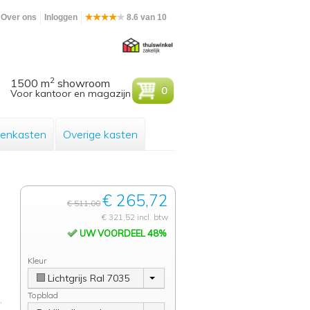
Over ons
Inloggen
8.6 van 10
2
1500 m
showroom
0
Voor kantoor en magazijn
enkasten
Overige kasten
€ 265,72
€ 511,00
€ 321,52 incl. btw
UW VOORDEEL 48%
Kleur
Lichtgrijs Ral 7035
Topblad
.