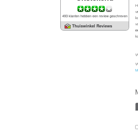
H
v
493 klanten hebben een review geschreven
k
v
Thuiswinkel Reviews
e
k
W
W
M