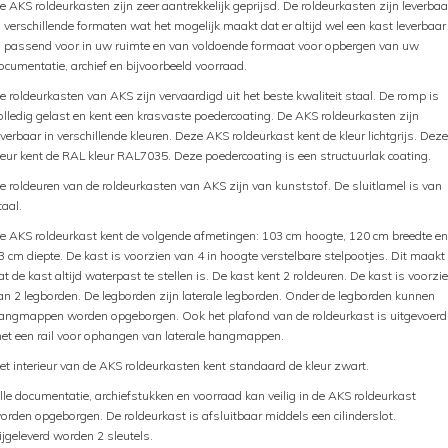
e AKS roldeurkasten zijn zeer aantrekkelijk geprijsd. De roldeurkasten zijn leverbaa
n verschillende formaten wat het mogelijk maakt dat er altijd wel een kast leverbaar
s passend voor in uw ruimte en van voldoende formaat voor opbergen van uw
ocumentatie, archief en bijvoorbeeld voorraad.
e roldeurkasten van AKS zijn vervaardigd uit het beste kwaliteit staal. De romp is
olledig gelast en kent een krasvaste poedercoating. De AKS roldeurkasten zijn
everbaar in verschillende kleuren. Deze AKS roldeurkast kent de kleur lichtgrijs. Deze
leur kent de RAL kleur RAL7035. Deze poedercoating is een structuurlak coating.
e roldeuren van de roldeurkasten van AKS zijn van kunststof. De sluitlamel is van
taal.
e AKS roldeurkast kent de volgende afmetingen: 103 cm hoogte, 120 cm breedte en
3 cm diepte. De kast is voorzien van 4 in hoogte verstelbare stelpootjes. Dit maakt
at de kast altijd waterpast te stellen is. De kast kent 2 roldeuren. De kast is voorzi
an 2 legborden. De legborden zijn laterale legborden. Onder de legborden kunnen
angmappen worden opgeborgen. Ook het plafond van de roldeurkast is uitgevoerd
et een rail voor ophangen van laterale hangmappen.
et interieur van de AKS roldeurkasten kent standaard de kleur zwart.
lle documentatie, archiefstukken en voorraad kan veilig in de AKS roldeurkast
orden opgeborgen. De roldeurkast is afsluitbaar middels een cilinderslot.
ijgeleverd worden 2 sleutels.