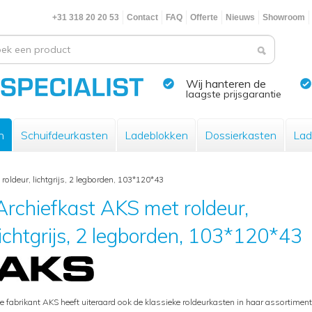
+31 318 20 20 53
Contact
FAQ
Offerte
Nieuws
Showroom
Wij hanteren de
laagste prijsgarantie
n
Schuifdeurkasten
Ladeblokken
Dossierkasten
Lad
roldeur, lichtgrijs, 2 legborden, 103*120*43
Archiefkast AKS met roldeur,
lichtgrijs, 2 legborden, 103*120*43
e fabrikant AKS heeft uiteraard ook de klassieke roldeurkasten in haar assortiment