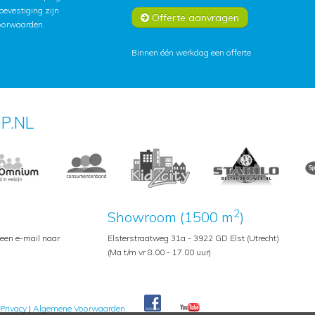
lbevestiging zijn
Offerte aanvragen
oorwaarden
.
Binnen één werkdag een offerte
P.NL
2
Showroom (1500 m
)
 een e-mail naar
Elsterstraatweg 31a - 3922 GD Elst (Utrecht)
(Ma t/m vr 8.00 - 17.00 uur)
Privacy
|
Algemene Voorwaarden