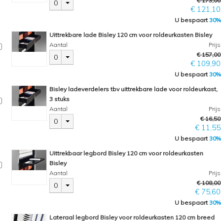
€ 173,00
0
€ 121,10
U bespaart
30%
Uittrekbare lade Bisley 120 cm voor roldeurkasten Bisley
Aantal
Prijs
€ 157,00
0
€ 109,90
U bespaart
30%
Bisley ladeverdelers tbv uittrekbare lade voor roldeurkast,
3 stuks
Aantal
Prijs
€ 16,50
0
€ 11,55
U bespaart
30%
Uittrekbaar legbord Bisley 120 cm voor roldeurkasten
Bisley
Aantal
Prijs
€ 108,00
0
€ 75,60
U bespaart
30%
Lateraal legbord Bisley voor roldeurkasten 120 cm breed