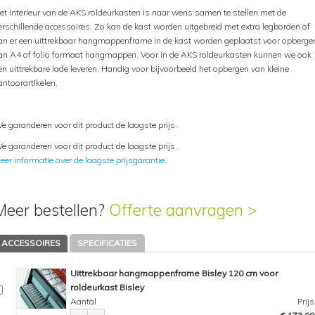
et interieur van de AKS roldeurkasten is naar wens samen te stellen met de
erschillende accessoires. Zo kan de kast worden uitgebreid met extra legborden of
an er een uittrekbaar hangmappenframe in de kast worden geplaatst voor opberge
an A4 of folio formaat hangmappen. Voor in de AKS roldeurkasten kunnen we ook
en uittrekbare lade leveren. Handig voor bijvoorbeeld het opbergen van kleine
antoorartikelen.
e garanderen voor dit product de laagste prijs.
e garanderen voor dit product de laagste prijs.
eer informatie over de laagste prijsgarantie.
Meer bestellen?
Offerte aanvragen >
ACCESSOIRES
SPECIFICATIES
Uittrekbaar hangmappenframe Bisley 120 cm voor
roldeurkast Bisley
Aantal
Prijs