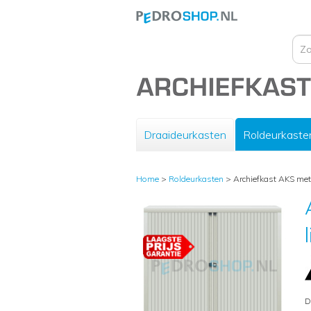
Draaideurkasten
Roldeurkaste
Home
>
Roldeurkasten
>
Archiefkast AKS met 
D