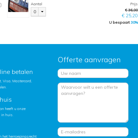
Aantal
Prijs
€ 36,00
0
€ 25,20
U bespaart
30%
Offerte aanvragen
nline betalen
, Visa, Mastercard,
alen.
huis
an heeft u onze
in huis.
 het herroepingsrecht