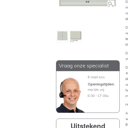
D
i
i
d
D
v
l
k
D
s
Vraag onze specialist
D
4
E-mail ons
d
Openingstijden:
v
ma t/m vrij
h
8.00 - 17.00u
m
H
A
w
Uitstekend
B