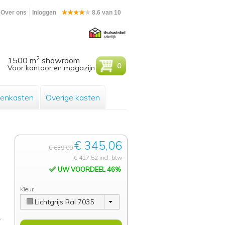
Over ons
Inloggen
8.6 van 10
2
1500 m
showroom
0
Voor kantoor en magazijn
enkasten
Overige kasten
€ 345,06
€ 639,00
€ 417,52 incl. btw
UW VOORDEEL 46%
Kleur
Lichtgrijs Ral 7035
.