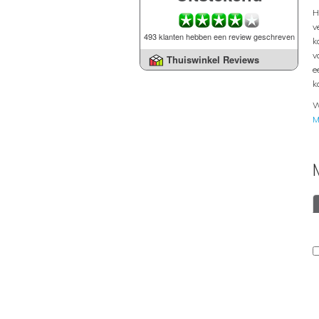
H
v
493 klanten hebben een review geschreven
k
v
Thuiswinkel Reviews
e
k
W
M