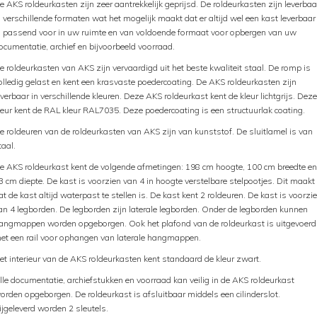
e AKS roldeurkasten zijn zeer aantrekkelijk geprijsd. De roldeurkasten zijn leverbaa
n verschillende formaten wat het mogelijk maakt dat er altijd wel een kast leverbaar
s passend voor in uw ruimte en van voldoende formaat voor opbergen van uw
ocumentatie, archief en bijvoorbeeld voorraad.
e roldeurkasten van AKS zijn vervaardigd uit het beste kwaliteit staal. De romp is
olledig gelast en kent een krasvaste poedercoating. De AKS roldeurkasten zijn
everbaar in verschillende kleuren. Deze AKS roldeurkast kent de kleur lichtgrijs. Deze
leur kent de RAL kleur RAL7035. Deze poedercoating is een structuurlak coating.
e roldeuren van de roldeurkasten van AKS zijn van kunststof. De sluitlamel is van
taal.
e AKS roldeurkast kent de volgende afmetingen: 198 cm hoogte, 100 cm breedte en
3 cm diepte. De kast is voorzien van 4 in hoogte verstelbare stelpootjes. Dit maakt
at de kast altijd waterpast te stellen is. De kast kent 2 roldeuren. De kast is voorzi
an 4 legborden. De legborden zijn laterale legborden. Onder de legborden kunnen
angmappen worden opgeborgen. Ook het plafond van de roldeurkast is uitgevoerd
et een rail voor ophangen van laterale hangmappen.
et interieur van de AKS roldeurkasten kent standaard de kleur zwart.
lle documentatie, archiefstukken en voorraad kan veilig in de AKS roldeurkast
orden opgeborgen. De roldeurkast is afsluitbaar middels een cilinderslot.
ijgeleverd worden 2 sleutels.