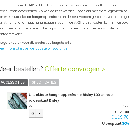
et interieur van de AKS roldeurkasten is naar wens samen te stellen met de
erschillende accessoires. Zo kan de kast worden uitgebreid met extra legborden of
an er een uittrekbaar hangmappenframe in de kast worden geplaatst voor opberge
an A4 of folio formaat hangmappen. Voor in de AKS roldeurkasten kunnen we ook
en uittrekbare lade leveren. Handig voor bijvoorbeeld het opbergen van kleine
antoorartikelen.
e garanderen voor dit product de laagste prijs.
eer informatie over de laagste prijsgarantie.
Meer bestellen?
Offerte aanvragen >
ACCESSOIRES
SPECIFICATIES
Uittrekbaar hangmappenframe Bisley 100 cm voor
roldeurkast Bisley
Aantal
Prijs
€ 171,00
0
€ 119,70
U bespaart
30%