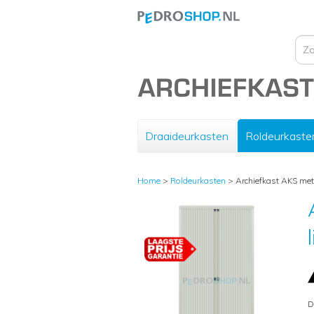
Draaideurkasten
Roldeurkaste
Home
>
Roldeurkasten
>
Archiefkast AKS met 
D