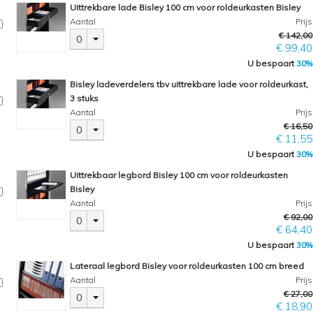
Uittrekbare lade Bisley 100 cm voor roldeurkasten Bisley
Aantal
Prijs
€ 142,00
0
€ 99,40
U bespaart
30%
Bisley ladeverdelers tbv uittrekbare lade voor roldeurkast,
3 stuks
Aantal
Prijs
€ 16,50
0
€ 11,55
U bespaart
30%
Uittrekbaar legbord Bisley 100 cm voor roldeurkasten
Bisley
Aantal
Prijs
€ 92,00
0
€ 64,40
U bespaart
30%
Lateraal legbord Bisley voor roldeurkasten 100 cm breed
Aantal
Prijs
€ 27,00
0
€ 18,90