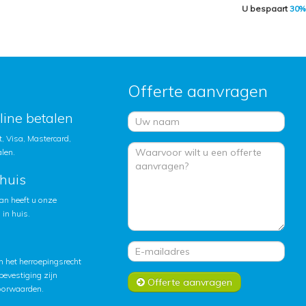
U bespaart
30%
Offerte aanvragen
nline betalen
, Visa, Mastercard,
alen.
huis
an heeft u onze
in huis.
 het herroepingsrecht
lbevestiging zijn
Offerte aanvragen
oorwaarden
.