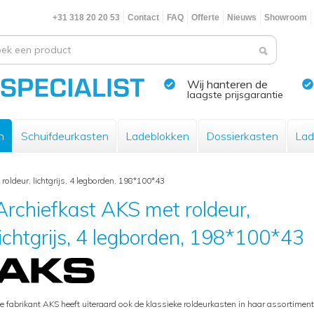
+31 318 20 20 53
Contact
FAQ
Offerte
Nieuws
Showroom
Wij hanteren de
laagste prijsgarantie
n
Schuifdeurkasten
Ladeblokken
Dossierkasten
Lad
roldeur, lichtgrijs, 4 legborden, 198*100*43
Archiefkast AKS met roldeur,
lichtgrijs, 4 legborden, 198*100*43
e fabrikant AKS heeft uiteraard ook de klassieke roldeurkasten in haar assortiment