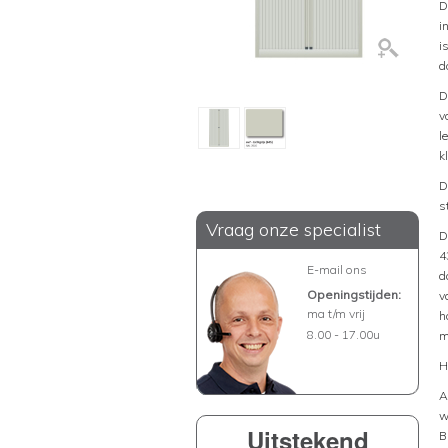
D
i
i
d
D
v
l
k
D
s
Vraag onze specialist
D
4
E-mail ons
d
Openingstijden:
v
ma t/m vrij
h
8.00 - 17.00u
m
H
A
w
Uitstekend
B