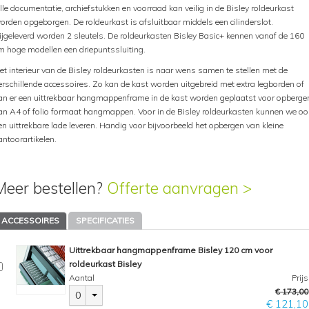
lle documentatie, archiefstukken en voorraad kan veilig in de Bisley roldeurkast
orden opgeborgen. De roldeurkast is afsluitbaar middels een cilinderslot.
ijgeleverd worden 2 sleutels. De roldeurkasten Bisley Basic+ kennen vanaf de 160
m hoge modellen een driepuntssluiting.
et interieur van de Bisley roldeurkasten is naar wens samen te stellen met de
erschillende accessoires. Zo kan de kast worden uitgebreid met extra legborden of
an er een uittrekbaar hangmappenframe in de kast worden geplaatst voor opberge
an A4 of folio formaat hangmappen. Voor in de Bisley roldeurkasten kunnen we oo
en uittrekbare lade leveren. Handig voor bijvoorbeeld het opbergen van kleine
antoorartikelen.
Meer bestellen?
Offerte aanvragen >
ACCESSOIRES
SPECIFICATIES
Uittrekbaar hangmappenframe Bisley 120 cm voor
roldeurkast Bisley
Aantal
Prijs
€ 173,00
0
€ 121,10