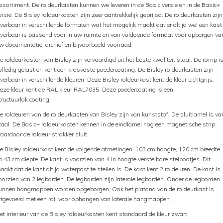
ssortiment. De roldeurkasten kunnen we leveren in de Basic versie en in de Basic+
ersie. De Bisley roldeurkasten zijn zeer aantrekkelijk geprijsd. De roldeurkasten zijn
everbaar in verschillende formaten wat het mogelijk maakt dat er altijd wel een kast
everbaar is passend voor in uw ruimte en van voldoende formaat voor opbergen va
w documentatie, archief en bijvoorbeeld voorraad.
e roldeurkasten van Bisley zijn vervaardigd uit het beste kwaliteit staal. De romp i
olledig gelast en kent een krasvaste poedercoating. De Bisley roldeurkasten zijn
everbaar in verschillende kleuren. Deze Bisley roldeurkast kent de kleur Lichtgrijs.
eze kleur kent de RAL kleur RAL7035. Deze poedercoating is een
tructuurlak coating.
e roldeuren van de roldeurkasten van Bisley zijn van kunststof. De sluitlamel is va
taal. De Basic+ roldeurkasten kennen in de eindlamel nog een magnetische strip
aardoor de roldeur strakker sluit.
e Bisley roldeurkast kent de volgende afmetingen: 103 cm hoogte, 120 cm breedte
n 43 cm diepte. De kast is voorzien van 4 in hoogte verstelbare stelpootjes. Dit
aakt dat de kast altijd waterpast te stellen is. De kast kent 2 roldeuren. De kast is
oorzien van 2 legborden. De legborden zijn laterale legborden. Onder de legborden
unnen hangmappen worden opgeborgen. Ook het plafond van de roldeurkast is
itgevoerd met een rail voor ophangen van laterale hangmappen.
et interieur van de Bisley roldeurkasten kent standaard de kleur zwart.