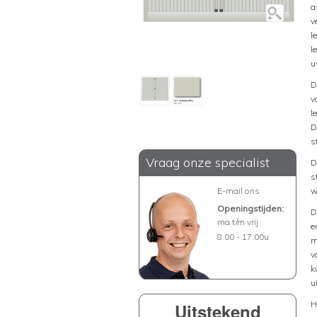
a
v
l
l
u
D
v
l
D
s
Vraag onze specialist
D
s
E-mail ons
w
Openingstijden:
D
ma t/m vrij
e
8.00 - 17.00u
m
v
k
u
H
Uitstekend