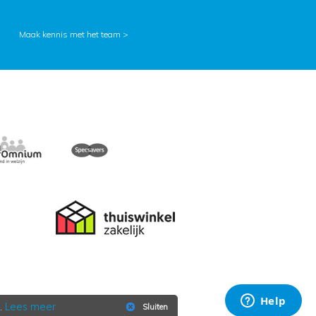
Maak kennis met het team >
.
Lees meer
Sluiten