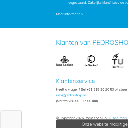
meegestuurd. Zakelijke klant?
Lees de v
Meer informatie >
Klanten van PEDROSHO
Klantenservice
Heeft u vragen? Bel +31 318 20 20 53 of stuur
info@pedroshop.nl
(Ma t/m vr 8.00 - 17.00 uur)
© Copyright 2026 Pedroshop B.V.
Disclaimer
|
Onze website maakt geb