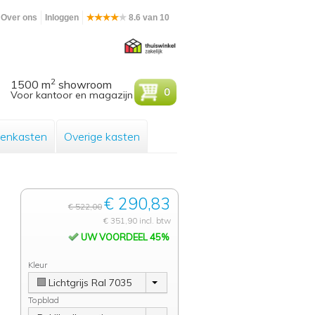
Over ons
Inloggen
8.6 van 10
2
1500 m
showroom
0
Voor kantoor en magazijn
enkasten
Overige kasten
€ 290,83
€ 522,00
€ 351,90 incl. btw
UW VOORDEEL 45%
Kleur
Lichtgrijs Ral 7035
Topblad