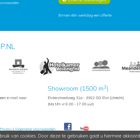
oorwaarden
.
Binnen één werkdag een offerte
P.NL
2
Showroom (1500 m
)
 een e-mail naar
Elsterstraatweg 31a - 3922 GD Elst (Utrecht)
(Ma t/m vr 8.00 - 17.00 uur)
Privacy
|
Algemene Voorwaarden
Pedroshop
ruik van cookies. Door deze te gebruiken gaat u hiermee akkoord
Pedroshopnl