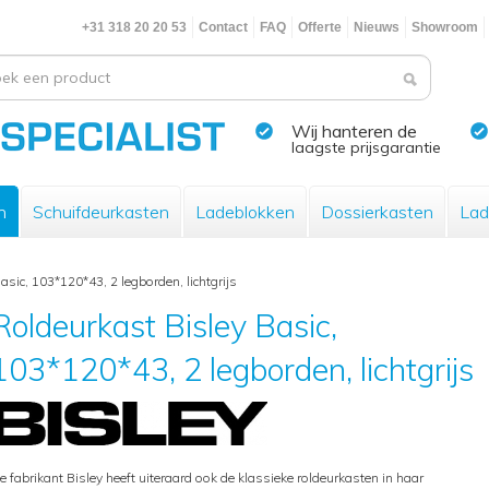
+31 318 20 20 53
Contact
FAQ
Offerte
Nieuws
Showroom
Wij hanteren de
laagste prijsgarantie
n
Schuifdeurkasten
Ladeblokken
Dossierkasten
Lad
asic, 103*120*43, 2 legborden, lichtgrijs
Roldeurkast Bisley Basic,
103*120*43, 2 legborden, lichtgrijs
e fabrikant Bisley heeft uiteraard ook de klassieke roldeurkasten in haar