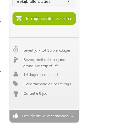
Bekijk alle opties
n
s
Levertijd 7 tot 15 werkdagen
Bezorgmethode: begane
grond, via trap of lift
n
14 dagen bedenktijd
Gegarandeerd de beste prijs
Garantie 5 jaar
Deel dit artikel met anderen