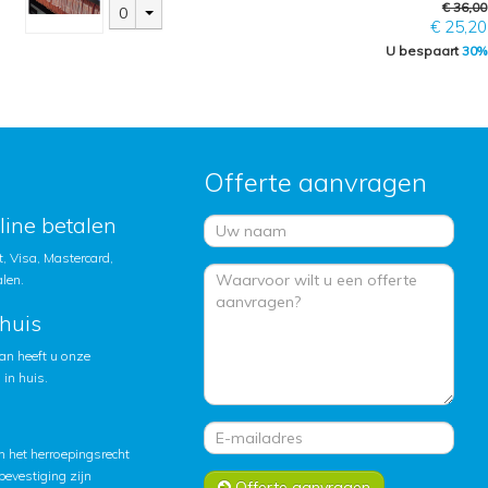
€ 36,00
0
€ 25,20
U bespaart
30%
Offerte aanvragen
nline betalen
, Visa, Mastercard,
alen.
huis
an heeft u onze
in huis.
 het herroepingsrecht
lbevestiging zijn
Offerte aanvragen