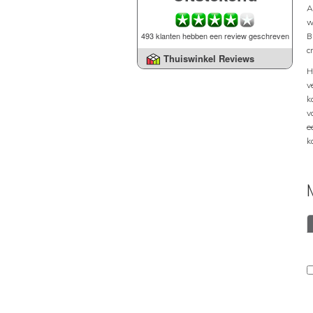
A
w
493 klanten hebben een review geschreven
B
c
Thuiswinkel Reviews
H
v
k
v
e
k