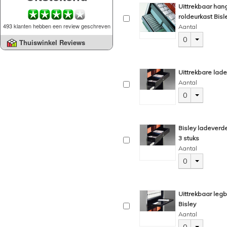
Uittrekbaar ha
roldeurkast Bisl
493 klanten hebben een review geschreven
Aantal
0
Thuiswinkel Reviews
Uittrekbare lade
Aantal
0
Bisley ladeverde
3 stuks
Aantal
0
Uittrekbaar leg
Bisley
Aantal