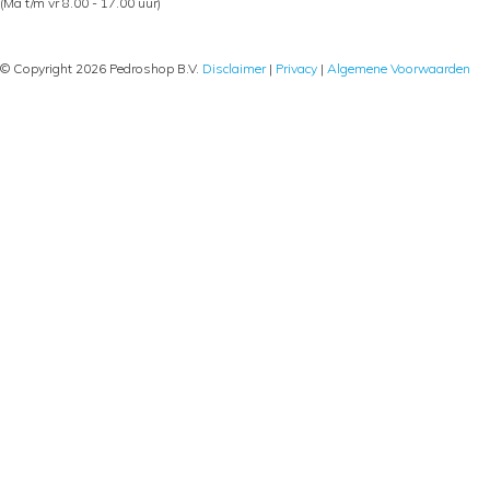
(Ma t/m vr 8.00 - 17.00 uur)
© Copyright 2026 Pedroshop B.V.
Disclaimer
|
Privacy
|
Algemene Voorwaarden