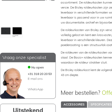
assortiment. De roldeurkasten kunnen 
versie. De Bisley roldeurkasten zijn ze
leverbaar in verschillende formaten wa
leverbaar is passend voor in uw ruim
uw documentatie, archief en bijvoorbe
De roldeurkasten van Bisley zijn verva
volledig gelast en kent een krasvaste
leverbaar in verschillende kleuren. De
poedercoating is een structuurlak coat
De roldeuren van de roldeurkasten van
Vraag onze specialist
staal. De Basic+ roldeurkasten kenne
waardoor de roldeur strakker sluit.
Nu open
De Bisley roldeurkast kent de volgen
+31 318 20 20 53
43 cm diepte.
E-mail ons
WhatsApp
Meer bestellen?
Off
ACCESSOIRES
SPECIFICATIES
Uitstekend