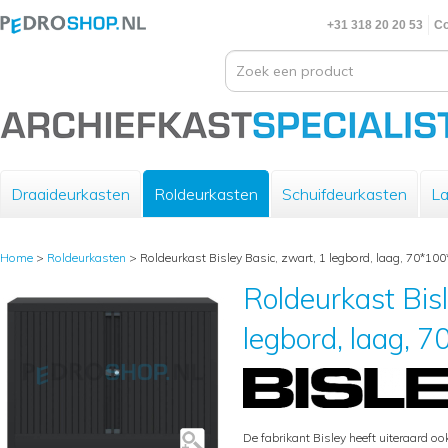
+31 318 20 20 53
Co
Draaideurkasten
Roldeurkasten
Schuifdeurkasten
La
Home
>
Roldeurkasten
>
Roldeurkast Bisley Basic, zwart, 1 legbord, laag, 70*10
Roldeurkast Bisl
legbord, laag, 
De fabrikant Bisley heeft uiteraard oo