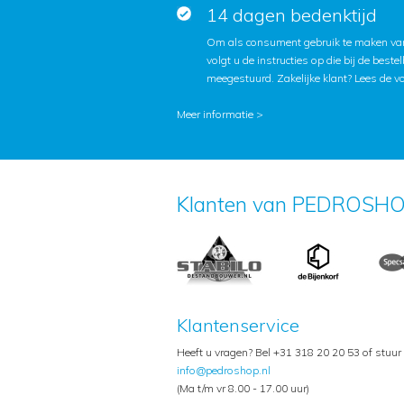
14 dagen bedenktijd
Om als consument gebruik te maken van
volgt u de instructies op die bij de beste
meegestuurd. Zakelijke klant?
Lees de v
Meer informatie >
Klanten van PEDROSHO
Klantenservice
Heeft u vragen? Bel +31 318 20 20 53 of stuur
info@pedroshop.nl
(Ma t/m vr 8.00 - 17.00 uur)