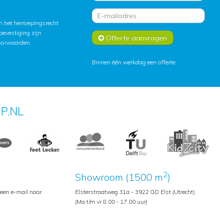
 het herroepingsrecht
lbevestiging zijn
Offerte aanvragen
oorwaarden
.
Binnen één werkdag een offerte
P.NL
2
Showroom (1500 m
)
 een e-mail naar
Elsterstraatweg 31a - 3922 GD Elst (Utrecht)
(Ma t/m vr 8.00 - 17.00 uur)