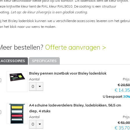
en kleur beschikbaar welke past op uw kantoor. Dit ladenblok kent de kleur krijtwit.
eze krijtwitte kleur kent de RAL kleur RAL9010. De coating is een structuur
oating.
Let op: de kleur zilvergrijs is een gladlak coating.
ij het Bisley ladenblok kunnen we u verschillende accessoires leveren om het gebru
an het blok naar uw wens te maken.
Meer bestellen?
Offerte aanvragen >
ACCESSOIRES
SPECIFICATIES
Bisley pennen inzetbak voor Bisley ladenblok
Aantal
Prijs
€ 20,50
0
€ 14,35
U bespaart
30%
A4 schuine ladeverdelers Bisley, ladeblokken, 56,5 cm
diep, 4 stuks
Aantal
Prijs
€ 51,00
0
€ 35,70