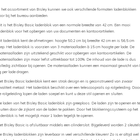
n het assortiment van Bisley kunnen we ook verschillende formaten ladenblokken
oor bij het bureau aanbieden.
it is het Bisley Basic ladenblok van een normale breedte van 42 cm. Een mooi
adenblok voor het opbergen van uw documenten en kantoorartikelen.
it ladenblok kent de afmetingen: hoogte 50,2 cm bij breedte 42 cm en is 56,5 cm
iep. Het ladenblok is voorzien van 3 materiaalladen à 15 cm hoogte per lade. De
ateriaalladen zijn uitstekend geschikt voor opbergen van kantoorartikelen. De
ateriaalladen zijn maar liefst uittrekbaar tot 100%. De inhoud van de lade is dus
olledig zichtbaar bij openen. De materiaalladen kunnen een maximaal gewicht van 
g per lade dragen.
et Bisley Basic ladenblok kent een strak design en is geconstrueerd van zwaar
waliteit metaal. Het ladenblok beschikt over een telescooprails op rolgeleiding. Doo
e rolgeleiding lopen de laden soepel en kunt u deze stil openen en sluiten.
e laden van het Bisley Basic ladenblok zijn greeploos. De laden zijn te openen en t
luiten door de zijkant van de laden te pakken. Door het blokkeringssysteem op het
adenblok is het mogelijk maar 1 laden tegelijk te openen.
et Bisley Basic is afsluitbaar middels een cilinderslot. Bijgeleverd worden 2 sleutel
e Bisley ladenblokken zijn leverbaar in veel verschillende kleuren! Zo is er altijd wel