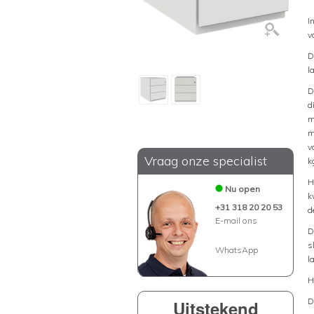
I
v
D
l
D
d
m
m
v
Vraag onze specialist
k
H
Nu open
k
+31 318 20 20 53
d
E-mail ons
D
s
WhatsApp
l
H
D
Uitstekend