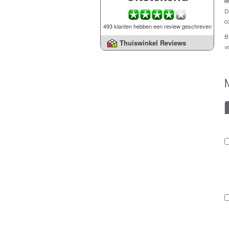
e
D
c
493 klanten hebben een review geschreven
B
Thuiswinkel Reviews
v