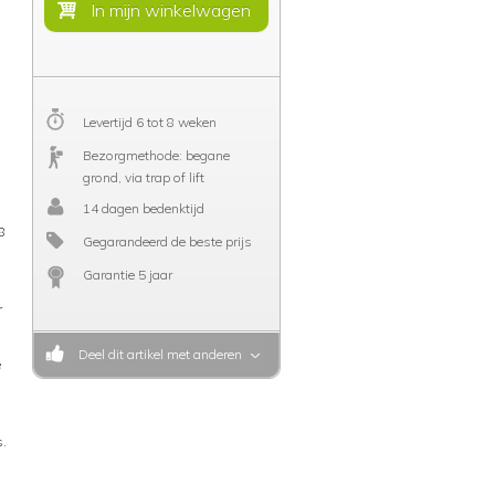
Levertijd 6 tot 8 weken
Bezorgmethode: begane
grond, via trap of lift
14 dagen bedenktijd
8
Gegarandeerd de beste prijs
Garantie 5 jaar
r
Deel dit artikel met anderen
e
s.