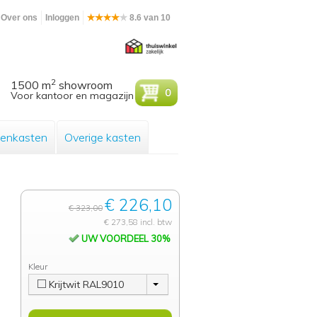
Over ons
Inloggen
8.6 van 10
2
1500 m
showroom
0
Voor kantoor en magazijn
enkasten
Overige kasten
€ 226,10
€ 323,00
€ 273,58 incl. btw
UW VOORDEEL 30%
Kleur
Krijtwit RAL9010