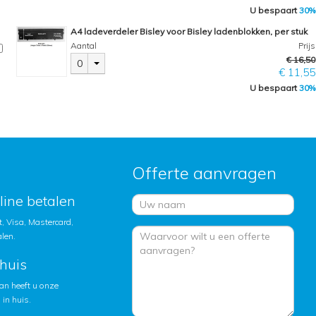
U bespaart
30%
A4 ladeverdeler Bisley voor Bisley ladenblokken, per stuk
Aantal
Prijs
€ 16,50
0
€ 11,55
U bespaart
30%
Offerte aanvragen
nline betalen
, Visa, Mastercard,
alen.
huis
an heeft u onze
in huis.