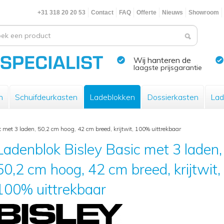
+31 318 20 20 53
Contact
FAQ
Offerte
Nieuws
Showroom
Wij hanteren de
laagste prijsgarantie
n
Schuifdeurkasten
Ladeblokken
Dossierkasten
Lad
 met 3 laden, 50,2 cm hoog, 42 cm breed, krijtwit, 100% uittrekbaar
Ladenblok Bisley Basic met 3 laden,
50,2 cm hoog, 42 cm breed, krijtwit,
100% uittrekbaar