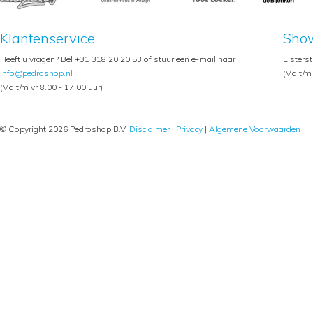
Klantenservice
Sho
Heeft u vragen? Bel +31 318 20 20 53 of stuur een e-mail naar
Elsters
info@pedroshop.nl
(Ma t/m 
(Ma t/m vr 8.00 - 17.00 uur)
© Copyright 2026 Pedroshop B.V.
Disclaimer
|
Privacy
|
Algemene Voorwaarden