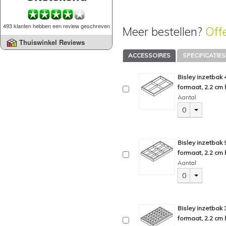
493 klanten hebben een review geschreven
Meer bestellen?
Off
Thuiswinkel Reviews
ACCESSOIRES
SPECIFICATIES
Bisley inzetbak
formaat, 2.2 cm 
Aantal
0
Bisley inzetbak
formaat, 2.2 cm 
Aantal
0
Bisley inzetbak
formaat, 2.2 cm 