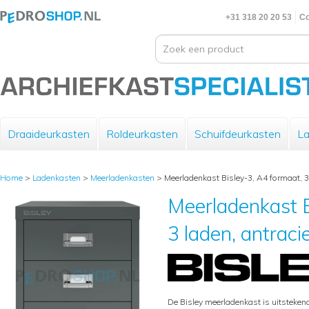
+31 318 20 20 53
Co
Draaideurkasten
Roldeurkasten
Schuifdeurkasten
La
Home
>
Ladenkasten
>
Meerladenkasten
>
Meerladenkast Bisley-3, A4 formaat, 3 
Meerladenkast B
3 laden, antraci
De Bisley meerladenkast is uitsteke