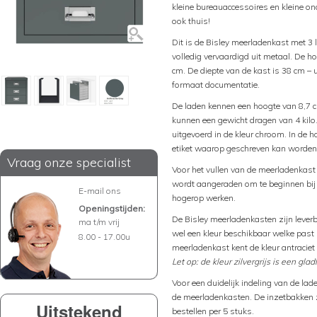
kleine bureauaccessoires en kleine on
ook thuis!
Dit is de Bisley meerladenkast met 3 
volledig vervaardigd uit metaal. De h
cm. De diepte van de kast is 38 cm –
formaat documentatie.
De laden kennen een hoogte van 8,7 c
kunnen een gewicht dragen van 4 kilo
uitgevoerd in de kleur chroom. In de 
etiket waarop geschreven kan worden 
Vraag onze specialist
Voor het vullen van de meerladenkas
wordt aangeraden om te beginnen bij 
E-mail ons
hogerop werken.
Openingstijden:
De Bisley meerladenkasten zijn leverbaa
ma t/m vrij
wel een kleur beschikbaar welke past b
8.00 - 17.00u
meerladenkast kent de kleur antraciet
Let op: de kleur zilvergrijs is een glad
Voor een duidelijk indeling van de lad
de meerladenkasten. De inzetbakken zi
Uitstekend
bestellen per 5 stuks.