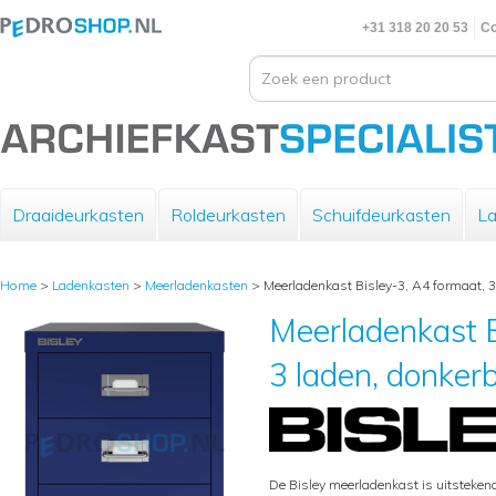
+31 318 20 20 53
Co
Draaideurkasten
Roldeurkasten
Schuifdeurkasten
La
Home
>
Ladenkasten
>
Meerladenkasten
>
Meerladenkast Bisley-3, A4 formaat, 
Meerladenkast B
3 laden, donker
De Bisley meerladenkast is uitsteke