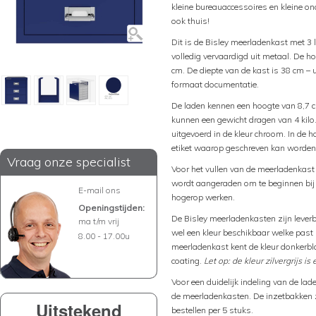
kleine bureauaccessoires en kleine on
ook thuis!
Dit is de Bisley meerladenkast met 3 
volledig vervaardigd uit metaal. De h
cm. De diepte van de kast is 38 cm –
formaat documentatie.
De laden kennen een hoogte van 8,7 c
kunnen een gewicht dragen van 4 kilo
uitgevoerd in de kleur chroom. In de 
etiket waarop geschreven kan worden 
Vraag onze specialist
Voor het vullen van de meerladenkas
wordt aangeraden om te beginnen bij 
E-mail ons
hogerop werken.
Openingstijden:
De Bisley meerladenkasten zijn leverbaa
ma t/m vrij
wel een kleur beschikbaar welke past b
8.00 - 17.00u
meerladenkast kent de kleur donkerbl
coating.
Let op: de kleur zilvergrijs is
Voor een duidelijk indeling van de lad
de meerladenkasten. De inzetbakken zi
Uitstekend
bestellen per 5 stuks.