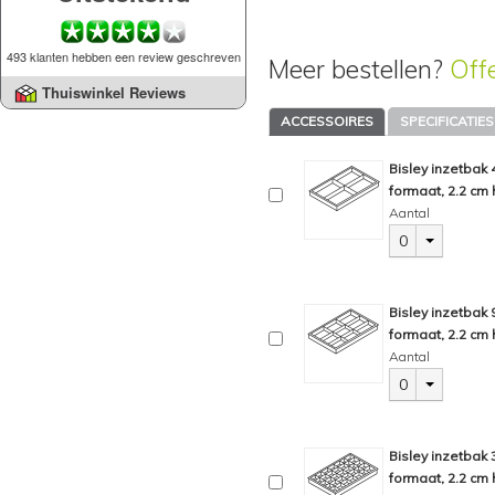
493 klanten hebben een review geschreven
Meer bestellen?
Off
Thuiswinkel Reviews
ACCESSOIRES
SPECIFICATIES
Bisley inzetbak
formaat, 2.2 cm 
Aantal
0
Bisley inzetbak
formaat, 2.2 cm 
Aantal
0
Bisley inzetbak
formaat, 2.2 cm 