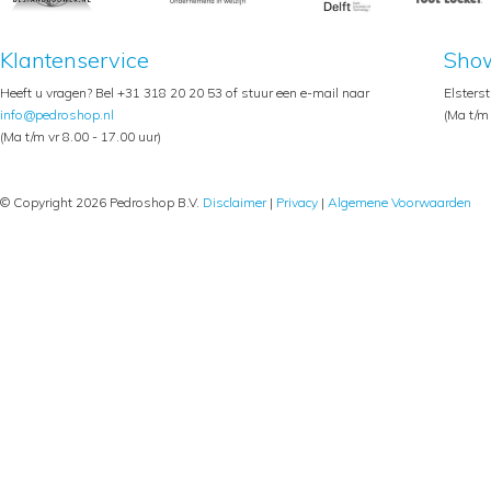
Klantenservice
Sho
Heeft u vragen? Bel +31 318 20 20 53 of stuur een e-mail naar
Elsters
info@pedroshop.nl
(Ma t/m 
(Ma t/m vr 8.00 - 17.00 uur)
© Copyright 2026 Pedroshop B.V.
Disclaimer
|
Privacy
|
Algemene Voorwaarden