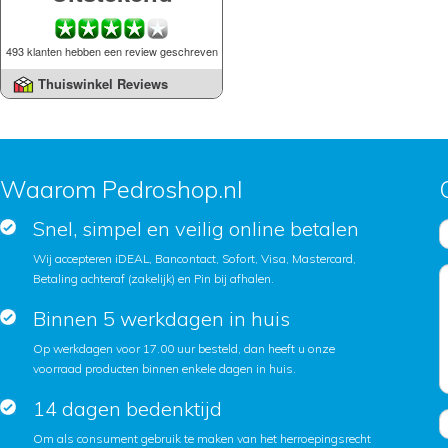
493 klanten hebben een review geschreven
Thuiswinkel Reviews
Waarom Pedroshop.nl
Snel, simpel en veilig online betalen
Wij accepteren iDEAL, Bancontact, Sofort, Visa, Mastercard,
Betaling achteraf (zakelijk) en Pin bij afhalen.
Binnen 5 werkdagen in huis
Op werkdagen voor 17.00 uur besteld, dan heeft u onze
voorraad producten binnen enkele dagen in huis.
14 dagen bedenktijd
Om als consument gebruik te maken van het herroepingsrecht