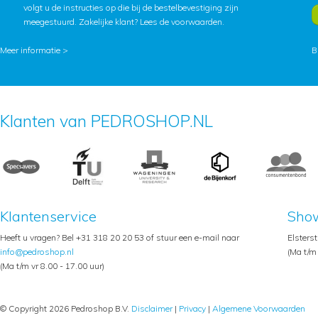
volgt u de instructies op die bij de bestelbevestiging zijn
meegestuurd. Zakelijke klant?
Lees de voorwaarden
.
Meer informatie >
B
Klanten van PEDROSHOP.NL
Klantenservice
Sho
Heeft u vragen? Bel +31 318 20 20 53 of stuur een e-mail naar
Elsters
info@pedroshop.nl
(Ma t/m 
(Ma t/m vr 8.00 - 17.00 uur)
© Copyright 2026 Pedroshop B.V.
Disclaimer
|
Privacy
|
Algemene Voorwaarden