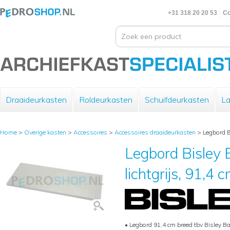
+31 318 20 20 53
Co
Draaideurkasten
Roldeurkasten
Schuifdeurkasten
La
Home
>
Overige kasten
>
Accessoires
>
Accessoires draaideurkasten
>
Legbord B
Legbord Bisley 
lichtgrijs, 91,4 
• Legbord 91,4 cm breed tbv Bisley Ba