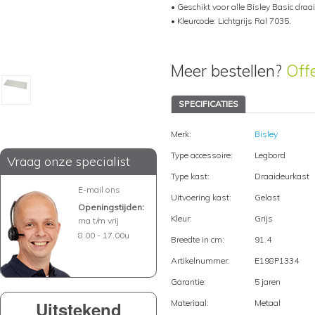
• Geschikt voor alle Bisley Basic dra
• Kleurcode: Lichtgrijs Ral 7035.
Meer bestellen?
Off
SPECIFICATIES
Merk:
Bisley
Type accessoire:
Legbord
Vraag onze specialist
Type kast:
Draaideurkast
E-mail ons
Uitvoering kast:
Gelast
Openingstijden:
Kleur:
Grijs
ma t/m vrij
8.00 - 17.00u
Breedte in cm:
91.4
Artikelnummer:
E198P1334
Garantie:
5 jaren
Uitstekend
Materiaal:
Metaal