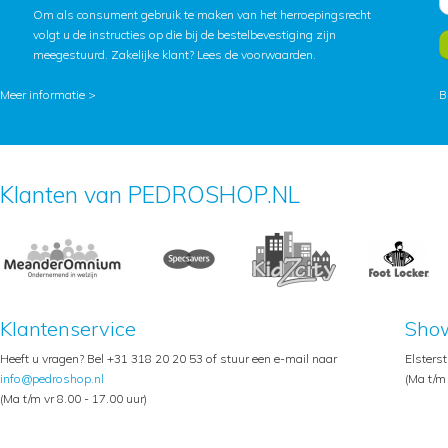
Om als consument gebruik te maken van het herroepingsrecht
volgt u de instructies op die bij de bestelbevestiging zijn
meegestuurd. Zakelijke klant?
Lees de voorwaarden
.
Meer informatie >
B
Klanten van PEDROSHOP.NL
Klantenservice
Sho
Heeft u vragen? Bel +31 318 20 20 53 of stuur een e-mail naar
Elsters
info@pedroshop.nl
(Ma t/m 
(Ma t/m vr 8.00 - 17.00 uur)