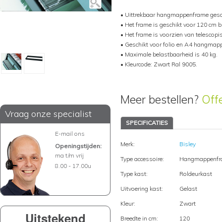
• Uittrekbaar hangmappenframe geschi
• Het frame is geschikt voor 120 cm b
• Het frame is voorzien van telescopis
• Geschikt voor folio en A4 hangmap
• Maximale belastbaarheid is 40 kg.
• Kleurcode: Zwart Ral 9005.
Meer bestellen?
Off
Vraag onze specialist
SPECIFICATIES
E-mail ons
Merk:
Bisley
Openingstijden:
ma t/m vrij
Type accessoire:
Hangmappenfr
8.00 - 17.00u
Type kast:
Roldeurkast
Uitvoering kast:
Gelast
Kleur:
Zwart
Uitstekend
Breedte in cm:
120