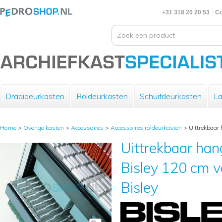
+31 318 20 20 53
Co
Draaideurkasten
Roldeurkasten
Schuifdeurkasten
La
Home
>
Overige kasten
>
Accessoires
>
Accessoires roldeurkasten
>
Uittrekbaar
Uittrekbaar h
Bisley 120 cm v
Bisley