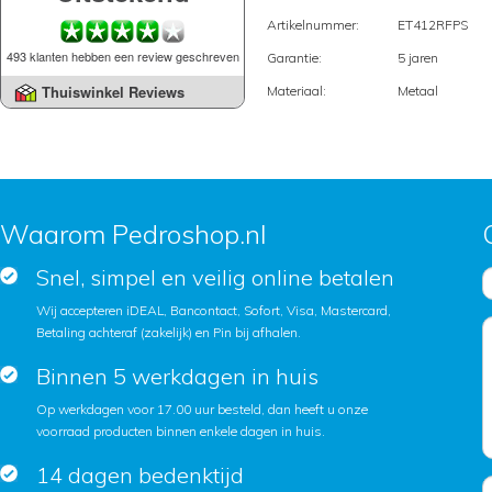
Artikelnummer:
ET412RFPS
493 klanten hebben een review geschreven
Garantie:
5 jaren
Thuiswinkel Reviews
Materiaal:
Metaal
Waarom Pedroshop.nl
Snel, simpel en veilig online betalen
Wij accepteren iDEAL, Bancontact, Sofort, Visa, Mastercard,
Betaling achteraf (zakelijk) en Pin bij afhalen.
Binnen 5 werkdagen in huis
Op werkdagen voor 17.00 uur besteld, dan heeft u onze
voorraad producten binnen enkele dagen in huis.
14 dagen bedenktijd