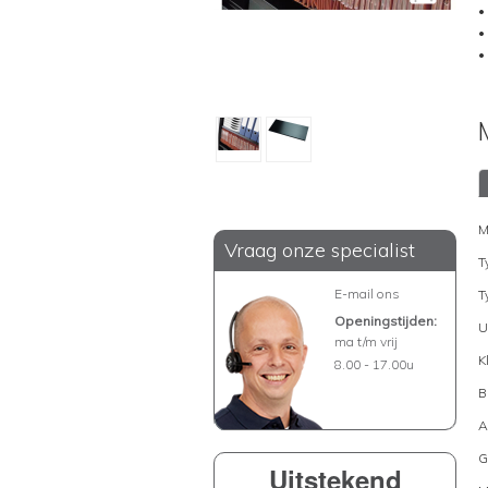
•
•
•
M
Vraag onze specialist
T
E-mail ons
T
Openingstijden:
U
ma t/m vrij
K
8.00 - 17.00u
B
A
G
Uitstekend