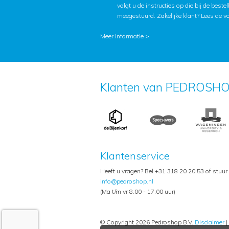
volgt u de instructies op die bij de beste
meegestuurd. Zakelijke klant?
Lees de v
Meer informatie >
Klanten van PEDROSHO
Klantenservice
Heeft u vragen? Bel +31 318 20 20 53 of stuur
info@pedroshop.nl
(Ma t/m vr 8.00 - 17.00 uur)
© Copyright 2026 Pedroshop B.V.
Disclaimer
|