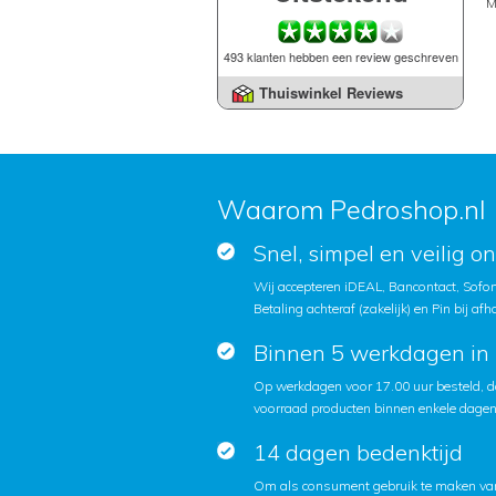
M
493 klanten hebben een review geschreven
Thuiswinkel Reviews
Waarom Pedroshop.nl
Snel, simpel en veilig o
Wij accepteren iDEAL, Bancontact, Sofort
Betaling achteraf (zakelijk) en Pin bij afh
Binnen 5 werkdagen in 
Op werkdagen voor 17.00 uur besteld, d
voorraad producten binnen enkele dagen 
14 dagen bedenktijd
Om als consument gebruik te maken van