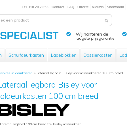
+31 318 20 20 53
Contact
FAQ
Offerte
Nieuws
Showroom
Wij hanteren de
laagste prijsgarantie
n
Schuifdeurkasten
Ladeblokken
Dossierkasten
Lad
soires roldeurkasten
>
Lateraal legbord Bisley voor roldeurkasten 100 cm breed
Lateraal legbord Bisley voor
roldeurkasten 100 cm breed
 Lateraal legbord 100 cm breed tbv Bisley roldeurkast.