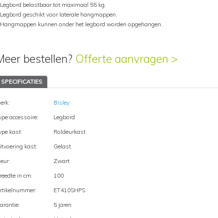
 Legbord belastbaar tot maximaal 55 kg.
 Legbord geschikt voor laterale hangmappen.
 Hangmappen kunnen onder het legbord worden opgehangen.
Meer bestellen?
Offerte aanvragen >
SPECIFICATIES
erk:
Bisley
ype accessoire:
Legbord
ype kast:
Roldeurkast
itvoering kast:
Gelast
leur:
Zwart
reedte in cm:
100
rtikelnummer:
ET410SHPS
arantie:
5 jaren