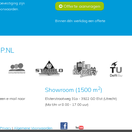
lbevestiging zijn
Offerte aanvragen
oorwaarden
.
Binnen één werkdag een offerte
P.NL
2
Showroom (1500 m
)
 een e-mail naar
Elsterstraatweg 31a - 3922 GD Elst (Utrecht)
(Ma t/m vr 8.00 - 17.00 uur)
Privacy
|
Algemene Voorwaarden
Pedroshop