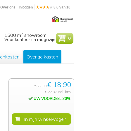
Over ons
Inloggen
8.6 van 10
2
1500 m
showroom
0
Voor kantoor en magazijn
enkasten
Overige kasten
€ 18,90
€ 27,00
€ 22,87 incl. btw
UW VOORDEEL 30%