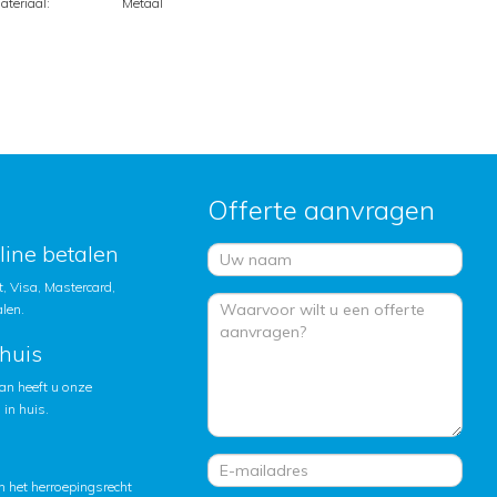
ateriaal:
Metaal
Offerte aanvragen
nline betalen
, Visa, Mastercard,
alen.
huis
an heeft u onze
in huis.
 het herroepingsrecht