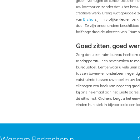
groen, verhogen de concentratie en h
uw kantoor en zonder dat u het bewus
creatieve werk? Breng wat goudgele zo
van
Bisley
zijn in vrolijke kleuren ve
dus. Ze zijn onder andere beschikbaa
halfhoge draaideurkasten van Triumph 
Goed zitten, goed we
Zorg dat u een ruim bureau heeft om a
randapparatuur en nevenzaken te moet
bureaustoel. Eentje waar u vele uren 
tussen boven- en onderbeen negentig g
vuistruimte tussen uw stoel en uw kni
ellebogen een hoek van negentig gra
bij ons helemaal aan het juiste adre
dé uitkomst. Ordners bergt u het eenv
vinden hun stek in bijvoorbeeld een l
Waarom Pedroshop.nl