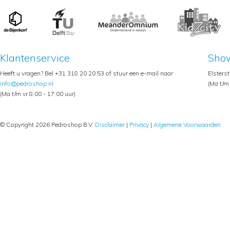
Klantenservice
Sho
Heeft u vragen? Bel +31 318 20 20 53 of stuur een e-mail naar
Elsters
info@pedroshop.nl
(Ma t/m 
(Ma t/m vr 8.00 - 17.00 uur)
© Copyright 2026 Pedroshop B.V.
Disclaimer
|
Privacy
|
Algemene Voorwaarden