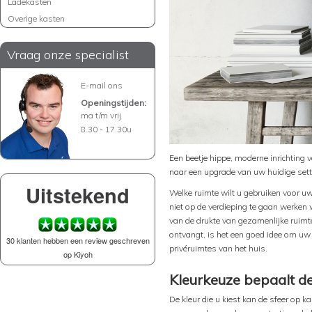
Ladekasten
Overige kasten
Vraag onze specialist
E-mail ons
Openingstijden:
ma t/m vrij
8.30 - 17.30u
Een beetje hippe, moderne inrichting 
naar een upgrade van uw huidige setti
Uitstekend
Welke ruimte wilt u gebruiken voor u
niet op de verdieping te gaan werken
van de drukte van gezamenlijke ruimte
ontvangt, is het een goed idee om uw 
30 klanten hebben een review geschreven
privéruimtes van het huis.
op Kiyoh
Kleurkeuze bepaalt de
De kleur die u kiest kan de sfeer op 