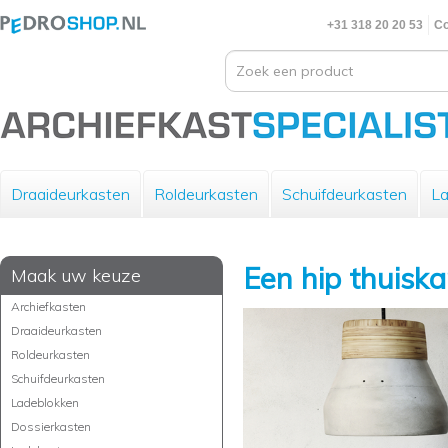
+31 318 20 20 53
Co
Draaideurkasten
Roldeurkasten
Schuifdeurkasten
La
Een hip thuisk
Maak uw keuze
Archiefkasten
Draaideurkasten
Roldeurkasten
Schuifdeurkasten
Ladeblokken
Dossierkasten