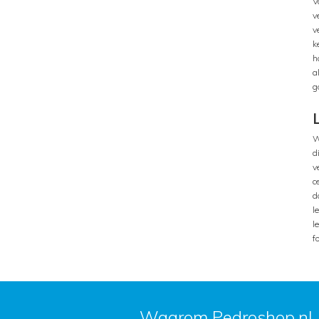
V
v
v
k
h
a
g
W
d
v
c
d
l
l
f
Waarom Pedroshop.nl