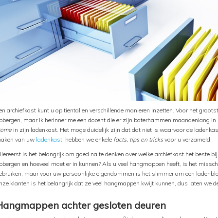
en archiefkast kunt u op tientallen verschillende manieren inzetten. Voor het grootste
pbergen, maar ik herinner me een docent die er zijn boterhammen maandenlang in
ome
in zijn ladenkast. Het moge duidelijk zijn dat dat niet is waarvoor de ladenka
aken van uw
ladenkast
, hebben we enkele
facts, tips en tricks
voor u verzameld.
llereerst is het belangrijk om goed na te denken over welke archiefkast het beste b
pbergen en hoeveel moet er in kunnen? Als u veel hangmappen heeft, is het miss
ebruiken, maar voor uw persoonlijke eigendommen is het slimmer om een ladenblok
nze klanten is het belangrijk dat ze veel hangmappen kwijt kunnen, dus laten we de
Hangmappen achter gesloten deuren