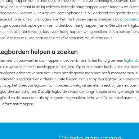
an hangmappen kunt u door de jaren heen een flinke verzameling opbouwen. Klant
erdwijnen allemaal in de bij iedereen bekende hangmappen. Maar hangt u ze in een
erzamelen. Daarom kunt u ze veel beter opbergen in bijvoorbeeld een goede dossierka
euze uit twee, drie of vier laden. Van het merk Bisley zijn er overigens ook
dossierk
angmappen ook opbergen in een uittrekbaar hangmappenframe. Die zijn verkrijgbaa
ls u niet alle ruimte van je kast voor hangmappen wilt gebruiken. Als u ook ordners 
oed idee om te kijken naar onze archiefkasten met rol- of draaideur.
Legborden helpen u zoeken
anneer u speurwerk in uw mappen moet verrichten, is het handig om een
legbord
t
ie u al gevonden heeft neerleggen of bekijken. Op deze manier hoeft u niet elke ke
ervolgens achter te komen dat u toch niet de goede map mee heeft meegenomen. Ho
entimeter breed aan tien ordners ruimte bieden, dat u er op een legbord van tweeën
at u op het breedste legbord, van honderdtwintig centimeter breed, vijftien mappen k
egborden aanschaffen. Dat zijn legborden waar de hangmappen onder gehangen k
egbord en de onderkant als opbergruimte gebruiken. Win-win! De dossierkasten zi
olioformaat mappen.
Offerte aanvragen