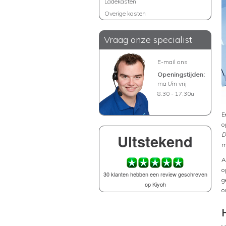
Ladekasten
Overige kasten
Vraag onze specialist
E-mail ons
Openingstijden:
ma t/m vrij
8.30 - 17.30u
E
o
Uitstekend
D
m
A
o
30 klanten hebben een review geschreven
g
op Kiyoh
o