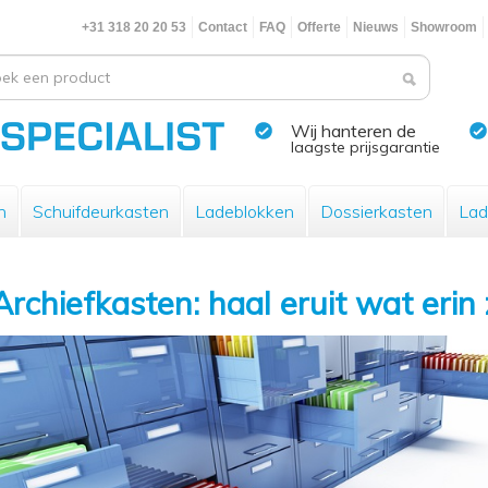
+31 318 20 20 53
Contact
FAQ
Offerte
Nieuws
Showroom
Wij hanteren de
laagste prijsgarantie
n
Schuifdeurkasten
Ladeblokken
Dossierkasten
Lad
Archiefkasten: haal eruit wat erin 