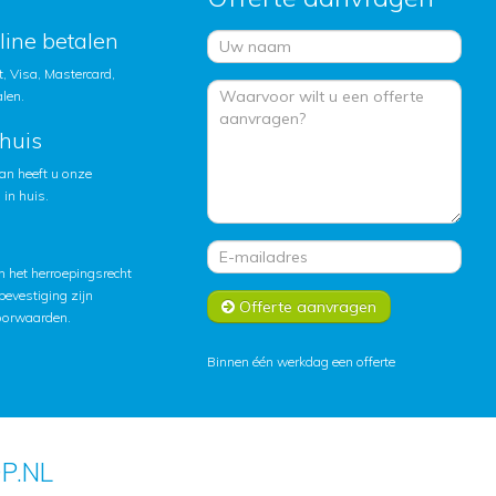
nline betalen
, Visa, Mastercard,
alen.
huis
an heeft u onze
in huis.
 het herroepingsrecht
lbevestiging zijn
Offerte aanvragen
oorwaarden
.
Binnen één werkdag een offerte
P.NL