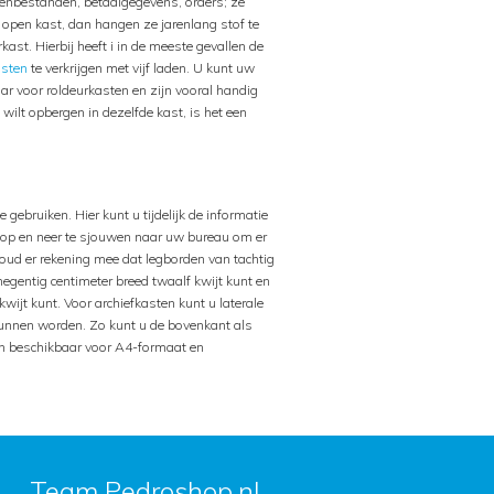
enbestanden, betaalgegevens, orders; ze
 open kast, dan hangen ze jarenlang stof te
st. Hierbij heeft i in de meeste gevallen de
asten
te verkrijgen met vijf laden. U kunt uw
r voor roldeurkasten en zijn vooral handig
wilt opbergen in dezelfde kast, is het een
e gebruiken. Hier kunt u tijdelijk de informatie
er op en neer te sjouwen naar uw bureau om er
ud er rekening mee dat legborden van tachtig
negentig centimeter breed twaalf kwijt kunt en
wijt kunt. Voor archiefkasten kunt u laterale
unnen worden. Zo kunt u de bovenkant als
jn beschikbaar voor A4-formaat en
Team Pedroshop.nl