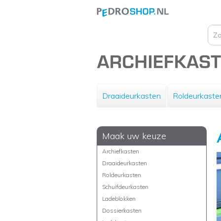
Draaideurkasten
Roldeurkaste
Maak uw keuze
Archiefkasten
Draaideurkasten
Roldeurkasten
Schuifdeurkasten
Ladeblokken
Dossierkasten