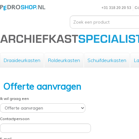
+31 318 20 20 53
Co
Draaideurkasten
Roldeurkasten
Schuifdeurkasten
La
Offerte aanvragen
Ik wil graag een
Contactpersoon
E-mail