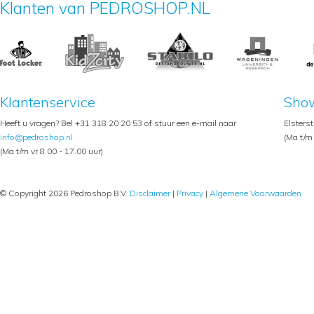
Klanten van PEDROSHOP.NL
Klantenservice
Sho
Heeft u vragen? Bel +31 318 20 20 53 of stuur een e-mail naar
Elsters
info@pedroshop.nl
(Ma t/m 
(Ma t/m vr 8.00 - 17.00 uur)
© Copyright 2026 Pedroshop B.V.
Disclaimer
|
Privacy
|
Algemene Voorwaarden