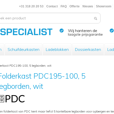
+31 318 20 20 53
Contact
FAQ
Offerte
Nieuws
Showroom
Wij hanteren de
laagste prijsgarantie
n
Schuifdeurkasten
Ladeblokken
Dossierkasten
Lad
erkast PDC195-100, 5 legborden, wit
Folderkast PDC195-100, 5
legborden, wit
en folderkast van PDC kent maar liefst 5 kantelbare legborden voor opbergen en te