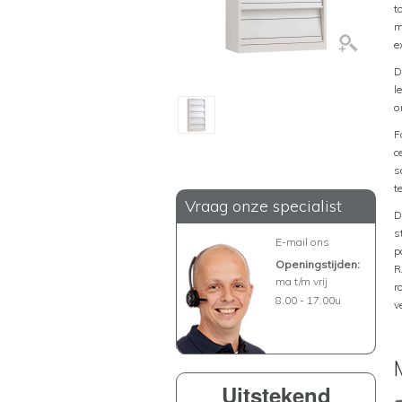
t
m
e
D
l
o
F
c
s
t
Vraag onze specialist
D
s
E-mail ons
p
Openingstijden:
R
ma t/m vrij
r
8.00 - 17.00u
v
Uitstekend