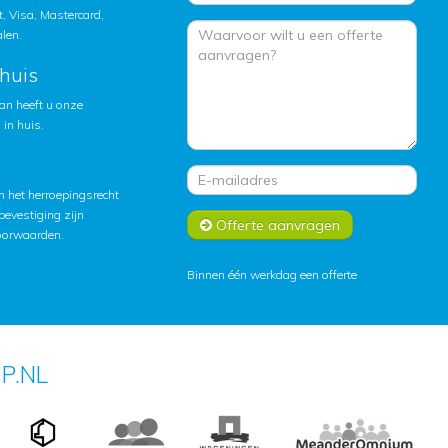
, Visa, Mastercard,
alen.
huis
an heeft u onze
in huis.
 het herroepingsrecht
lbevestiging zijn
Offerte aanvragen
oorwaarden
.
Binnen één werkdag een offerte
P.NL