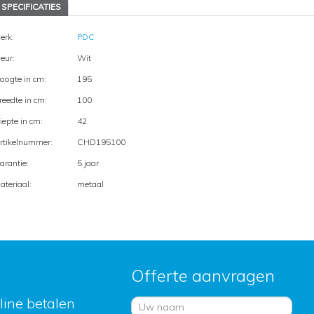
SPECIFICATIES
erk:
PDC
leur:
Wit
oogte in cm:
195
reedte in cm:
100
iepte in cm:
42
rtikelnummer:
CHD195100
arantie:
5 jaar
ateriaal:
metaal
Offerte aanvragen
nline betalen