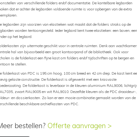
oonstellen van verschillende folders en/of documentatie. De kantelbare legborden
aken dat er achter de legborden voldoende ruimte is voor opbergen van de extra
xemplaren.
e legborden zijn voorzien van elastieken wat maakt dat de folders straks op de
egborden worden tentoongesteld. Ieder legbord kent twee elastieken: een boven, ee
nder op het legbord.
olderkasten zijn uitermate geschikt voor in centrale ruimten. Denk aan wachtkamer
entrale hal van bijvoorbeeld een groot kantoorpand of de bibliotheek. Ook voor
cholen is de folderkast een fijne kast om folders en/of tijdschriften op te bergen en
entoon te stellen.
e folderkast van PDC is 195 cm hoog, 100 cm breed en 42 cm diep. De kast kent e
tevig gelaste constructie. De folderkast is afgewerkt met een krasvaste
oedercoating. De folderkast is leverbaar in de kleuren aluminium RAL9006, lichtgrij
AL7035, zwart RAL9005 en wit RAL9010. Dezelfde kleuren als de PDC draaideur-,
oldeur- en dossierkasten. Zo kan er een mooie combinatie gemaakt worden van de
erschillende beschikbare archiefkasten van PDC.
Meer bestellen?
Offerte aanvragen >