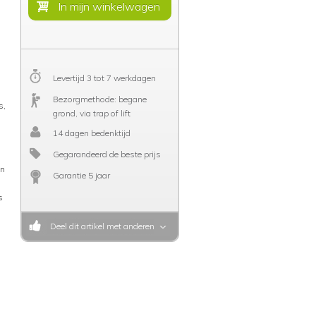
n
Levertijd 3 tot 7 werkdagen
Bezorgmethode: begane
s,
grond, via trap of lift
14 dagen bedenktijd
Gegarandeerd de beste prijs
en
Garantie 5 jaar
s
Deel dit artikel met anderen