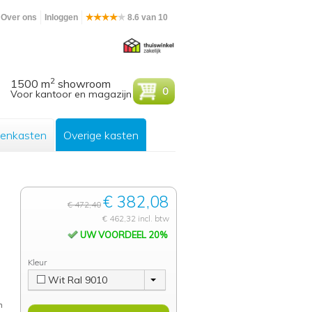
Over ons
Inloggen
8.6 van 10
2
1500 m
showroom
0
Voor kantoor en magazijn
enkasten
Overige kasten
€ 382,08
€ 472,40
€ 462,32 incl. btw
UW VOORDEEL 20%
Kleur
Wit Ral 9010
n