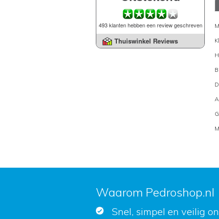
493 klanten hebben een review geschreven
M
Thuiswinkel Reviews
K
H
B
D
A
G
M
Waarom Pedroshop.nl
Snel, simpel en veilig o