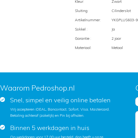
Kleur:
Zwart
Sluiting:
Cilinderslot
Artikelnummer:
YKGPLUS603-9
Sokkel :
Ja
Garantie :
2 jaar
Materiaal:
Metaal
Waarom Pedroshop.nl
Snel, simpel en veilig online betalen
Wij accepteren iDEAL, Bancontact, Sofort, Visa, Mastercard,
Betaling achteraf (zakelijk) en Pin bij afhalen.
Binnen 5 werkdagen in huis
Op werkdagen voor 17.00 uur besteld, dan heeft u onze