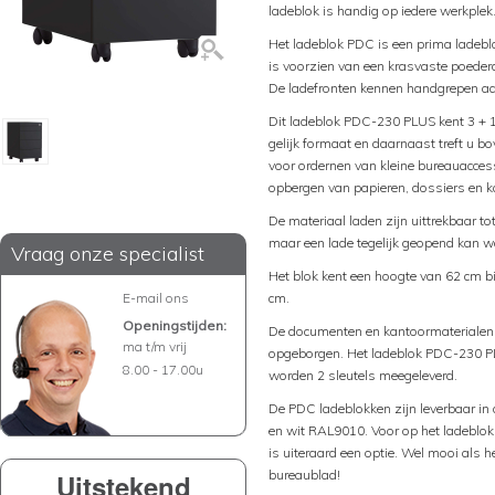
ladeblok is handig op iedere werkplek
Het ladeblok PDC is een prima ladeblo
is voorzien van een krasvaste poederc
De ladefronten kennen handgrepen aa
Dit ladeblok PDC-230 PLUS kent 3 + 1
gelijk formaat en daarnaast treft u b
voor ordernen van kleine bureauaccess
opbergen van papieren, dossiers en 
De materiaal laden zijn uittrekbaar t
maar een lade tegelijk geopend kan w
Vraag onze specialist
Het blok kent een hoogte van 62 cm bi
E-mail ons
cm.
Openingstijden:
De documenten en kantoormaterialen k
ma t/m vrij
opgeborgen. Het ladeblok PDC-230 PLU
8.00 - 17.00u
worden 2 sleutels meegeleverd.
De PDC ladeblokken zijn leverbaar i
en wit RAL9010. Voor op het ladeblok
is uiteraard een optie. Wel mooi als h
bureaublad!
Uitstekend