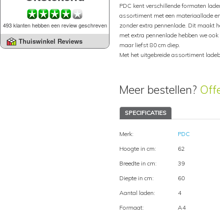
PDC kent verschillende formaten laden
assortiment met een materiaallade e
493 klanten hebben een review geschreven
zonder extra pennenlade. Dit maakt he
met extra pennenlade hebben we ook in
Thuiswinkel Reviews
maar liefst 80 cm diep.
Met het uitgebreide assortiment ladeb
Meer bestellen?
Off
SPECIFICATIES
Merk:
PDC
Hoogte in cm:
62
Breedte in cm:
39
Diepte in cm:
60
Aantal laden:
4
Formaat:
A4