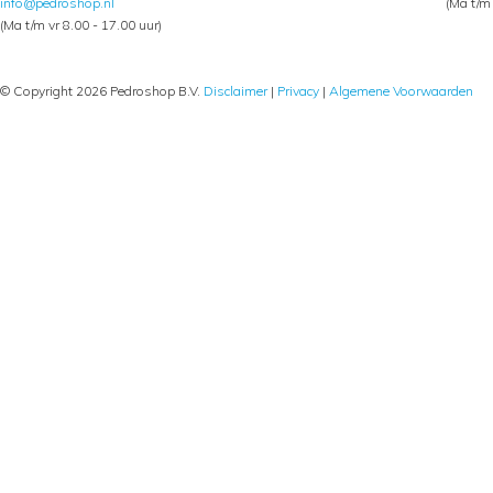
info@pedroshop.nl
(Ma t/m 
(Ma t/m vr 8.00 - 17.00 uur)
© Copyright 2026 Pedroshop B.V.
Disclaimer
|
Privacy
|
Algemene Voorwaarden