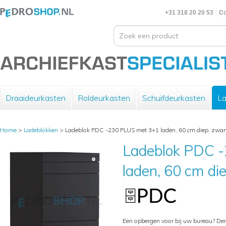
+31 318 20 20 53
Co
Draaideurkasten
Roldeurkasten
Schuifdeurkasten
La
Home
>
Ladeblokken
>
Ladeblok PDC -230 PLUS met 3+1 laden, 60 cm diep, zwar
Ladeblok PDC 
laden, 60 cm di
Een opbergen voor bij uw bureau? De