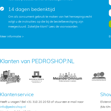
14 dagen bedenktijd
Om als consument gebruik te maken van het herroepingsrecht
volgt u de instructies op die bij de bestelbevestiging zijn
meegestuurd. Zakelijke klant?
Lees de voorwaarden
.
Meer informatie >
B
Klanten van PEDROSHOP.NL
Klantenservice
Sho
Heeft u vragen? Bel +31 318 20 20 53 of stuur een e-mail naar
Elsters
info@pedroshop.nl
(Ma t/m 