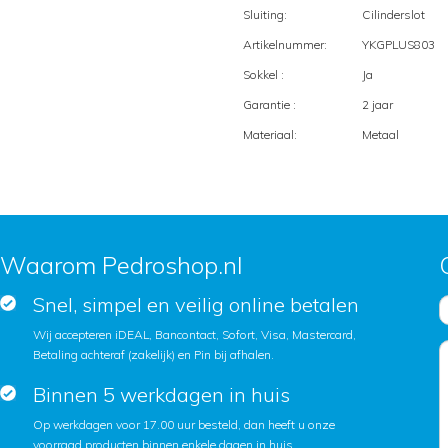
Sluiting:
Cilinderslot
Artikelnummer:
YKGPLUS803
Sokkel :
Ja
Garantie :
2 jaar
Materiaal:
Metaal
Waarom Pedroshop.nl
Snel, simpel en veilig online betalen
Wij accepteren iDEAL, Bancontact, Sofort, Visa, Mastercard,
Betaling achteraf (zakelijk) en Pin bij afhalen.
Binnen 5 werkdagen in huis
Op werkdagen voor 17.00 uur besteld, dan heeft u onze
voorraad producten binnen enkele dagen in huis.