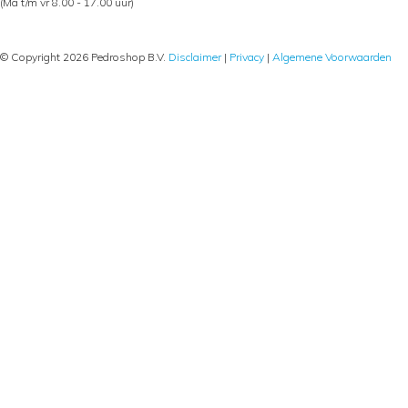
(Ma t/m vr 8.00 - 17.00 uur)
© Copyright 2026 Pedroshop B.V.
Disclaimer
|
Privacy
|
Algemene Voorwaarden