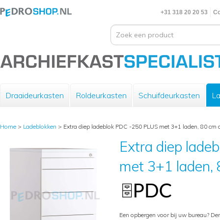
+31 318 20 20 53
Co
Draaideurkasten
Roldeurkasten
Schuifdeurkasten
La
Home
>
Ladeblokken
>
Extra diep ladeblok PDC -250 PLUS met 3+1 laden, 80 cm d
Extra diep lad
met 3+1 laden, 
Een opbergen voor bij uw bureau? De