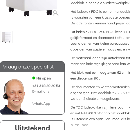
ladeblok is handig op iedere werkplek
Het ladeblok PDC is een prima ladeblo
is voorzien van een krasvaste poederc
De ladefronten kennen handgrepen aa
Dit ladeblok PDC-250 PLUS kent 3 + 1
gelijk formaat en daarnaast treft u b
voor ordernen van kleine bureauaccess
opbergen van papieren, dossiers en 
De materiaal laden zijn uittrekbaar t
maar een lade tegelijk geopend kan w
Vraag onze specialist
Het blok kent een hoogte van 62 cm (in
Nu open
een diepte van 80 cm.
+31 318 20 20 53
De documenten en kantoormaterialen k
E-mail ons
opgeborgen. Het ladeblok PDC-250 PLU
worden 2 sleutels meegeleverd.
WhatsApp
De PDC ladeblokken zijn leverbaar i
en wit RAL9010. Voor op het ladeblok
is uiteraard een optie. Wel mooi als h
bureaublad!
Uitstekend