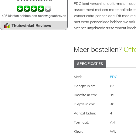
PDC kent verschillende formaten laden
assortiment met een materiaallade e
493 klanten hebben een review geschreven
zonder extra pennenlade. Dit maakt he
met extra pennenlade hebben we ook i
Thuiswinkel Reviews
Met het uitgebreide assortiment ladeb
Meer bestellen?
Off
SPECIFICATIES
Merk:
PDC
Hoogte in cm:
62
Breedte in cm:
39
Diepte in cm:
80
Aantal laden:
4
Formaat:
A4
Kleur:
Wit