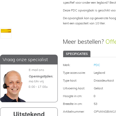
specifief voor onder een legbord? Bes
Deze PDC opvangbak is geschikt voo
De opvangbak kan op gewenste hoogt
kent een capaciteit van 10 liter.
Meer bestellen?
Off
SPECIFICATIES
Vraag onze specialist
Merk:
PDC
E-mail ons
Type accessoire:
Legbord
Openingstijden:
Type kast:
Draaideurkast
ma t/m vrij
8.00 - 17.00u
Uitvoering kast:
Gelast
Hoogte in cm:
8
Breedte in cm:
53
Uitstekend
Artikelnummer:
OPVANGBAK1