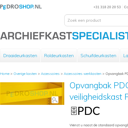
+31 318 20 20 53
Co
Draaideurkasten
Roldeurkasten
Schuifdeurkasten
La
Home
>
Overige kasten
>
Accessoires
>
Accessoires werkkasten
>
Opvangbak PDC
Opvangbak PDC,
veiligheidskas
Wenst u naast de standaard opvangb