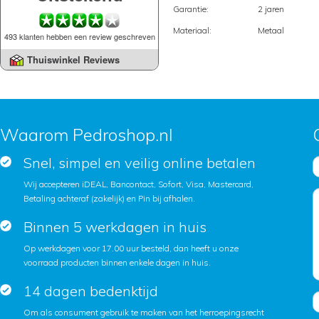
Garantie:
2 jaren
Materiaal:
Metaal
493 klanten hebben een review geschreven
Thuiswinkel Reviews
Waarom Pedroshop.nl
Snel, simpel en veilig online betalen
Wij accepteren iDEAL, Bancontact, Sofort, Visa, Mastercard,
Betaling achteraf (zakelijk) en Pin bij afhalen.
Binnen 5 werkdagen in huis
Op werkdagen voor 17.00 uur besteld, dan heeft u onze
voorraad producten binnen enkele dagen in huis.
14 dagen bedenktijd
Om als consument gebruik te maken van het herroepingsrecht