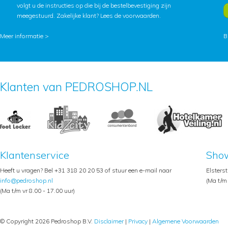
volgt u de instructies op die bij de bestelbevestiging zijn
meegestuurd. Zakelijke klant?
Lees de voorwaarden
.
Meer informatie >
B
Klanten van PEDROSHOP.NL
Klantenservice
Sho
Heeft u vragen? Bel +31 318 20 20 53 of stuur een e-mail naar
Elsters
info@pedroshop.nl
(Ma t/m 
(Ma t/m vr 8.00 - 17.00 uur)
© Copyright 2026 Pedroshop B.V.
Disclaimer
|
Privacy
|
Algemene Voorwaarden