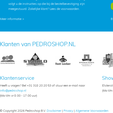
volgt u de instructies op die bij de bestelbevestiging zijn
meegestuurd. Zakelijke klant?
Lees de voorwaarden
.
Meer informatie >
B
Klanten van PEDROSHOP.NL
Klantenservice
Sho
Heeft u vragen? Bel +31 318 20 20 53 of stuur een e-mail naar
Elsters
info@pedroshop.nl
(Ma t/m 
(Ma t/m vr 8.00 - 17.00 uur)
© Copyright 2026 Pedroshop B.V.
Disclaimer
|
Privacy
|
Algemene Voorwaarden