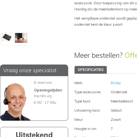
accessoire. Door toepassing van dit o
Handig als de meerladenkast op meerd
Het verrijdbare onderstel wordt gepla
onderstel kent de kleur zwart.
Meer bestellen?
Off
Vraag onze specialist
SPECIFICATIES
E-mail ons
Merk:
Bisley
Openingstijden:
Type accessoire:
Onderstel
ma t/m vrij
Type kast:
Meerladekast
8.00 - 17.00u
Uitvoering kast:
Gelast
Kleur:
Zwart
Hoogte in cm:
7
Uitstekend