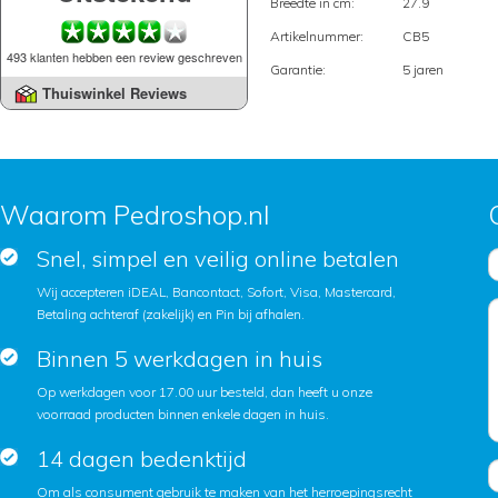
Breedte in cm:
27.9
Artikelnummer:
CB5
493 klanten hebben een review geschreven
Garantie:
5 jaren
Thuiswinkel Reviews
Waarom Pedroshop.nl
Snel, simpel en veilig online betalen
Wij accepteren iDEAL, Bancontact, Sofort, Visa, Mastercard,
Betaling achteraf (zakelijk) en Pin bij afhalen.
Binnen 5 werkdagen in huis
Op werkdagen voor 17.00 uur besteld, dan heeft u onze
voorraad producten binnen enkele dagen in huis.
14 dagen bedenktijd
Om als consument gebruik te maken van het herroepingsrecht