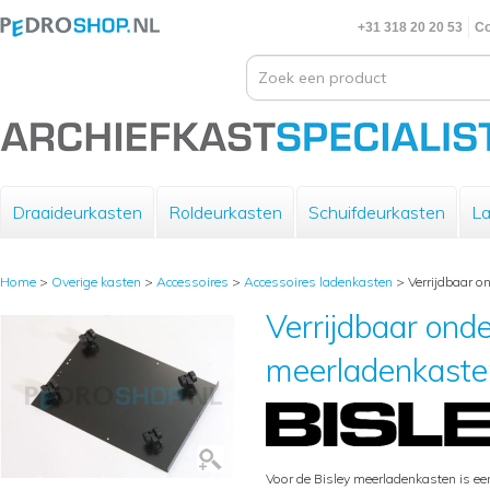
+31 318 20 20 53
Co
Draaideurkasten
Roldeurkasten
Schuifdeurkasten
La
Home
>
Overige kasten
>
Accessoires
>
Accessoires ladenkasten
>
Verrijdbaar o
Verrijdbaar onde
meerladenkaste
Voor de Bisley meerladenkasten is een 