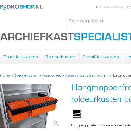
+31 318 20 20 53
Co
Draaideurkasten
Roldeurkasten
Schuifdeurkasten
La
Home
>
Overige kasten
>
Accessoires
>
Accessoires roldeurkasten
>
Hangmappenf
Hangmappenfra
roldeurkasten E
Hangmappenframe voor roldeurkasten