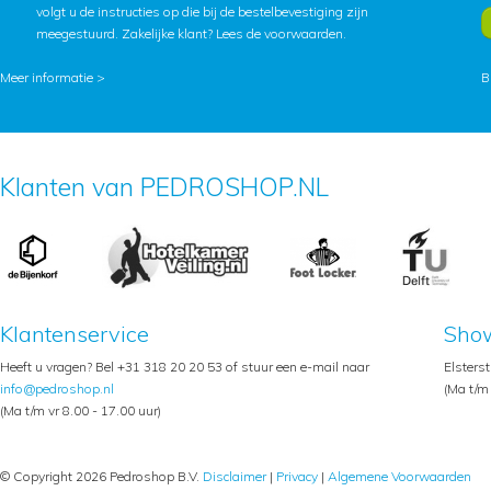
volgt u de instructies op die bij de bestelbevestiging zijn
meegestuurd. Zakelijke klant?
Lees de voorwaarden
.
Meer informatie >
B
Klanten van PEDROSHOP.NL
Klantenservice
Sho
Heeft u vragen? Bel +31 318 20 20 53 of stuur een e-mail naar
Elsters
info@pedroshop.nl
(Ma t/m 
(Ma t/m vr 8.00 - 17.00 uur)
© Copyright 2026 Pedroshop B.V.
Disclaimer
|
Privacy
|
Algemene Voorwaarden