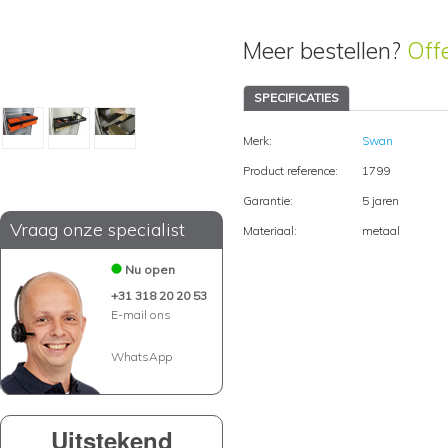
Meer bestellen?
Off
SPECIFICATIES
Merk:
Swan
Product reference:
1799
Garantie:
5 jaren
Vraag onze specialist
Materiaal:
metaal
Nu open
+31 318 20 20 53
E-mail ons
WhatsApp
Uitstekend