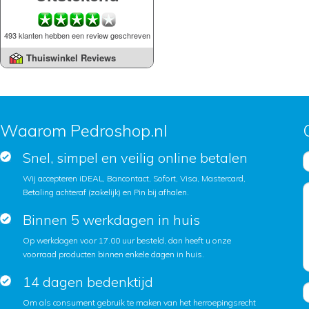
493 klanten hebben een review geschreven
Thuiswinkel Reviews
Waarom Pedroshop.nl
Snel, simpel en veilig online betalen
Wij accepteren iDEAL, Bancontact, Sofort, Visa, Mastercard,
Betaling achteraf (zakelijk) en Pin bij afhalen.
Binnen 5 werkdagen in huis
Op werkdagen voor 17.00 uur besteld, dan heeft u onze
voorraad producten binnen enkele dagen in huis.
14 dagen bedenktijd
Om als consument gebruik te maken van het herroepingsrecht