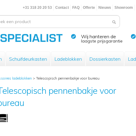
+31 318 20 20 53
Contact
FAQ
Offerte
Nieuws
Showroom
Wij hanteren de
laagste prijsgarantie
n
Schuifdeurkasten
Ladeblokken
Dossierkasten
Lad
ssoires ladeblokken
>
Telescopisch pennenbakje voor bureau
Telescopisch pennenbakje voor
bureau