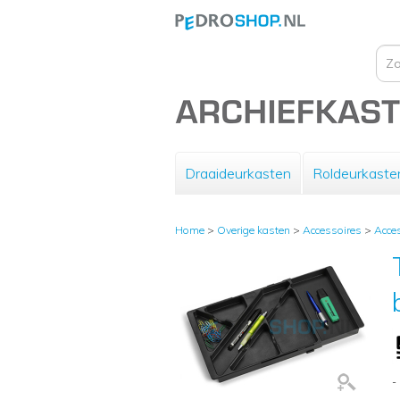
Draaideurkasten
Roldeurkaste
Home
>
Overige kasten
>
Accessoires
>
Acce
-