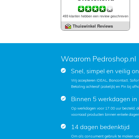
493 klanten hebben een review geschreven
Thuiswinkel Reviews
Waarom Pedroshop.nl
Snel, simpel en veilig o
Wij accepteren iDEAL, Bancontact, Sofort
Betaling achteraf (zakelijk) en Pin bij afh
Binnen 5 werkdagen in 
Op werkdagen voor 17.00 uur besteld, d
voorraad producten binnen enkele dagen 
14 dagen bedenktijd
Om als consument gebruik te maken van