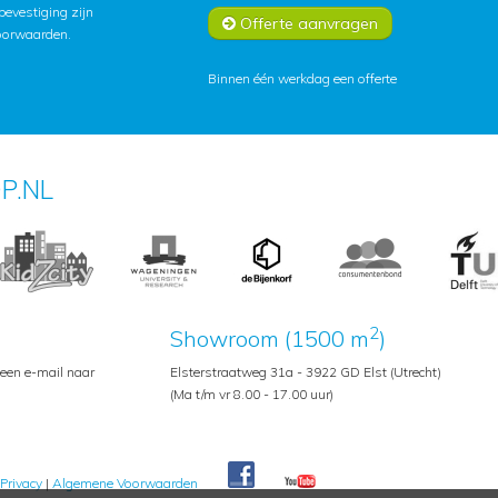
lbevestiging zijn
Offerte aanvragen
oorwaarden
.
Binnen één werkdag een offerte
P.NL
2
Showroom (1500 m
)
 een e-mail naar
Elsterstraatweg 31a - 3922 GD Elst (Utrecht)
(Ma t/m vr 8.00 - 17.00 uur)
Privacy
|
Algemene Voorwaarden
Pedroshop