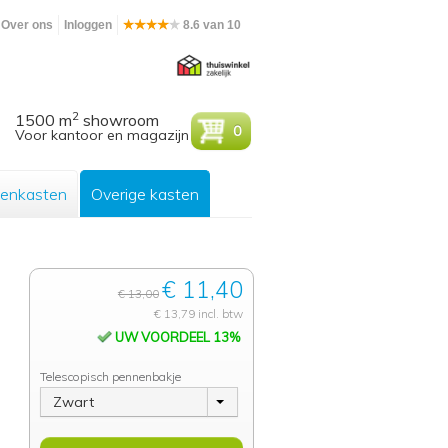
Over ons
Inloggen
8.6 van 10
2
1500 m
showroom
0
Voor kantoor en magazijn
enkasten
Overige kasten
€ 11,40
€ 13,00
€ 13,79 incl. btw
UW VOORDEEL 13%
Telescopisch pennenbakje
Zwart