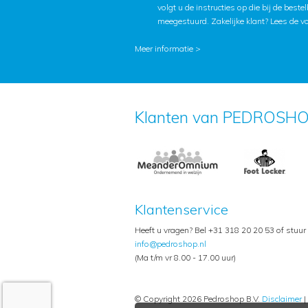
volgt u de instructies op die bij de beste
meegestuurd. Zakelijke klant?
Lees de v
Meer informatie >
Klanten van PEDROSHO
Klantenservice
Heeft u vragen? Bel +31 318 20 20 53 of stuur
info@pedroshop.nl
(Ma t/m vr 8.00 - 17.00 uur)
© Copyright 2026 Pedroshop B.V.
Disclaimer
|