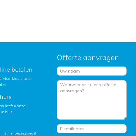
Offerte aanvragen
nline betalen
, Visa, Mastercard,
alen.
huis
an heeft u onze
in huis.
 het herroepingsrecht