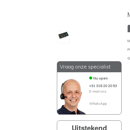
M
P
G
Vraag onze specialist
Nu open
+31 318 20 20 53
E-mail ons
WhatsApp
Uitstekend