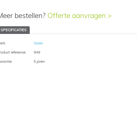
Meer bestellen?
Offerte aanvragen >
SPECIFICATIES
erk:
Swan
roduct reference:
949
arantie:
5 jaren