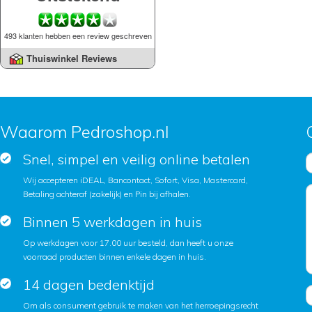
493 klanten hebben een review geschreven
Thuiswinkel Reviews
Waarom Pedroshop.nl
Snel, simpel en veilig online betalen
Wij accepteren iDEAL, Bancontact, Sofort, Visa, Mastercard,
Betaling achteraf (zakelijk) en Pin bij afhalen.
Binnen 5 werkdagen in huis
Op werkdagen voor 17.00 uur besteld, dan heeft u onze
voorraad producten binnen enkele dagen in huis.
14 dagen bedenktijd
Om als consument gebruik te maken van het herroepingsrecht