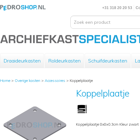
+31 318 20 20 53
Co
Draaideurkasten
Roldeurkasten
Schuifdeurkasten
La
Home
>
Overige kasten
>
Accessoires
>
Koppelplaatje
Koppelplaatje
Koppelplaatje 8x8x0.3cm Kleur zwart