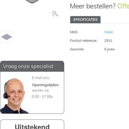
Meer bestellen?
Off
SPECIFICATIES
Merk:
Swan
Product reference:
2531
Garantie:
5 jaren
Vraag onze specialist
E-mail ons
Openingstijden:
ma t/m vrij
8.00 - 17.00u
Uitstekend