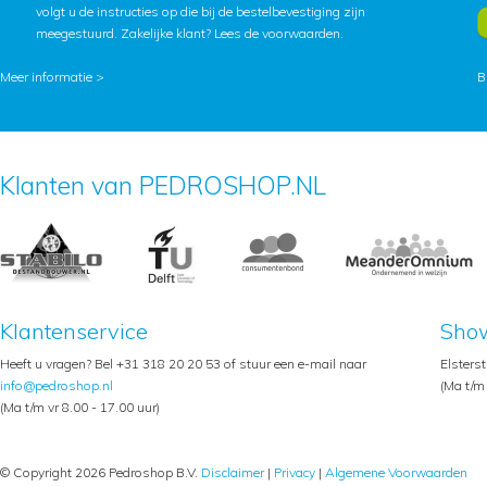
volgt u de instructies op die bij de bestelbevestiging zijn
meegestuurd. Zakelijke klant?
Lees de voorwaarden
.
Meer informatie >
B
Klanten van PEDROSHOP.NL
Klantenservice
Sho
Heeft u vragen? Bel +31 318 20 20 53 of stuur een e-mail naar
Elsters
info@pedroshop.nl
(Ma t/m 
(Ma t/m vr 8.00 - 17.00 uur)
© Copyright 2026 Pedroshop B.V.
Disclaimer
|
Privacy
|
Algemene Voorwaarden