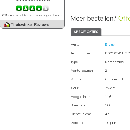
493 klanten hebben een review geschreven
Meer bestellen?
Off
Thuiswinkel Reviews
SPECIFICATIES
Merk:
Bisley
Artikelnummer:
BG21034SDSB
Type:
Demontabel
Aantal deuren:
2
Sluiting:
Cilinderslot
Kleur:
Zwart
Hoogte in cm:
116.1
Breedte in cm:
100
Diepte in cm:
47
Garantie:
10 jaar