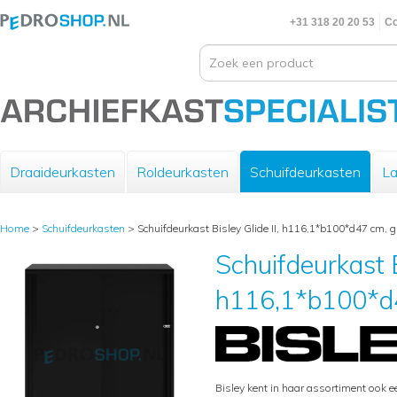
+31 318 20 20 53
Co
Draaideurkasten
Roldeurkasten
Schuifdeurkasten
La
Home
>
Schuifdeurkasten
>
Schuifdeurkast Bisley Glide II, h116,1*b100*d47 cm, g
Schuifdeurkast B
h116,1*b100*d4
Bisley kent in haar assortiment ook e