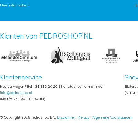
Meer informatie >
B
Klanten van PEDROSHOP.NL
Klantenservice
Sho
Heeft u vragen? Bel +31 318 20 20 53 of stuur een e-mail naar
Elsters
info@pedroshop.nl
(Ma t/m 
(Ma t/m vr 8.00 - 17.00 uur)
© Copyright 2026 Pedroshop B.V.
Disclaimer
|
Privacy
|
Algemene Voorwaarden