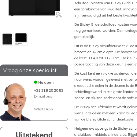
schuifdeurkasten van Bisley Glide zij
een combinatie van kwaliteit, innovat
zijn vervaardigd uit het beste kwalitei
De Bisley Glide schuifdeurkasten wo
nog gemonteerd worden. De montage va
gemakkelijk.
Dit is de Bisley schuifdeurkast Glide
breedte en 47 cm diepte. De hoogte va
de kast: 114,9 tot 117,3 cm. De kleu
poedercoating van deze kleur is een s
Vraag onze specialist
De kast kent een vlakke achterwand e
naar wens worden geleverd met perfora
Nu open
akoestische delen in de deuren is de 
+31 318 20 20 53
schiedingswand in een grote kantoorr
E-mail ons
soepel en sluiten zacht door de soft-c
De Bisley schuifdeurkast wordt geleve
WhatsApp
wens in te delen met een
x
aanral leg
van de Bisley Glide schuifdeurkasten i
Hetgeen uw opbergt in de Bisley schui
Uitstekend
afsluitbaar middels cilinderslot. Bijg