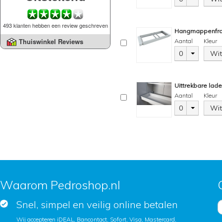
493 klanten hebben een review geschreven
Hangmappenfr
Thuiswinkel Reviews
Aantal
Kleur
0
Wit
Uittrekbare lad
Aantal
Kleur
0
Wit
Waarom Pedroshop.nl
Snel, simpel en veilig online betalen
Wij accepteren iDEAL, Bancontact, Sofort, Visa, Mastercard,