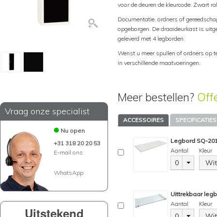
voor de deuren de kleurcode: Zwart r
Documentatie, ordners of gereedscha
opgeborgen. De draaideurkast is uitg
geleverd met 4 legborden.
Wenst u meer spullen of ordners op t
in verschillende maatvoeringen.
Meer bestellen?
Off
Vraag onze specialist
ACCESSOIRES
SPECIFICATIES
Nu open
Legbord SQ-201,
+31 318 20 20 53
Aantal
Kleur
E-mail ons
0
Wit
WhatsApp
Uittrekbaar leg
Aantal
Kleur
Uitstekend
0
Wit