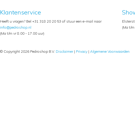
Klantenservice
Sho
Heeft u vragen? Bel +31 318 20 20 53 of stuur een e-mail naar
Elsters
info@pedroshop.nl
(Ma t/m 
(Ma t/m vr 8.00 - 17.00 uur)
© Copyright 2026 Pedroshop B.V.
Disclaimer
|
Privacy
|
Algemene Voorwaarden