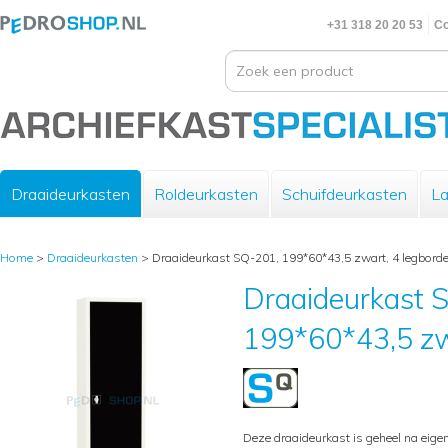
+31 318 20 20 53
Co
Draaideurkasten
Roldeurkasten
Schuifdeurkasten
La
Home
>
Draaideurkasten
>
Draaideurkast SQ-201, 199*60*43,5 zwart, 4 legbord
Draaideurkast 
199*60*43,5 zw
Deze draaideurkast is geheel na eige