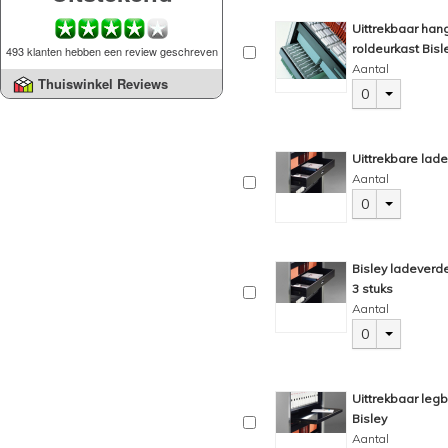
Uittrekbaar ha
roldeurkast Bisl
493 klanten hebben een review geschreven
Aantal
Thuiswinkel Reviews
0
Uittrekbare lade
Aantal
0
Bisley ladeverde
3 stuks
Aantal
0
Uittrekbaar leg
Bisley
Aantal