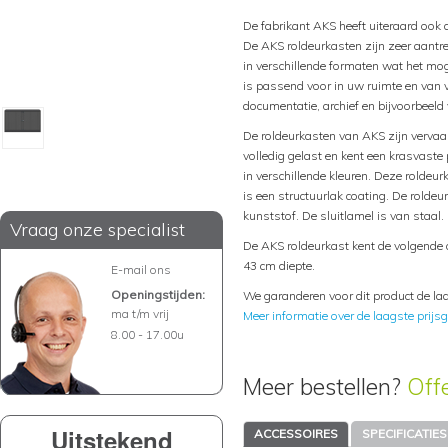
De fabrikant AKS heeft uiteraard ook 
De AKS roldeurkasten zijn zeer aantrek
in verschillende formaten wat het moge
is passend voor in uw ruimte en van
documentatie, archief en bijvoorbeeld
De roldeurkasten van AKS zijn vervaar
volledig gelast en kent een krasvaste
in verschillende kleuren. Deze roldeur
is een structuurlak coating. De rolde
kunststof. De sluitlamel is van staal.
Vraag onze specialist
De AKS roldeurkast kent de volgende
43 cm diepte.
E-mail ons
Openingstijden:
We garanderen voor dit product de laa
ma t/m vrij
Meer informatie over de laagste prijsg
8.00 - 17.00u
Meer bestellen?
Off
Uitstekend
ACCESSOIRES
SPECIFICATIES