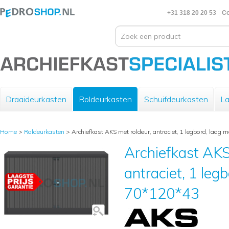
+31 318 20 20 53
Co
Draaideurkasten
Roldeurkasten
Schuifdeurkasten
La
Home
>
Roldeurkasten
>
Archiefkast AKS met roldeur, antraciet, 1 legbord, laag 
Archiefkast AKS
antraciet, 1 leg
70*120*43