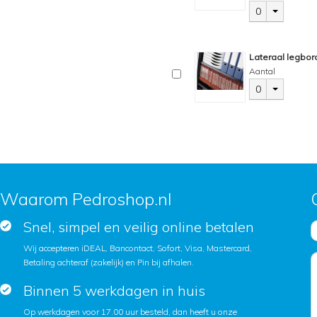
0
Lateraal legbor
Aantal
0
Waarom Pedroshop.nl
Snel, simpel en veilig online betalen
Wij accepteren iDEAL, Bancontact, Sofort, Visa, Mastercard,
Betaling achteraf (zakelijk) en Pin bij afhalen.
Binnen 5 werkdagen in huis
Op werkdagen voor 17.00 uur besteld, dan heeft u onze