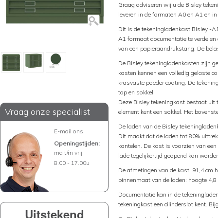
Graag adviseren wij u de Bisley teke
leveren in de formaten A0 en A1 en in
Dit is de tekeningladenkast Bisley -A
A1 formaat documentatie te verdelen o
van een papieraandrukstang. De belas
De Bisley tekeningladenkasten zijn ge
kasten kennen een volledig gelaste co
krasvaste poeder coating. De tekenin
top en sokkel.
Deze Bisley tekeningkast bestaat uit 
Vraag onze specialist
element kent een sokkel. Het bovenst
De laden van de Bisley tekeningladenk
E-mail ons
Dit maakt dat de laden tot 80% uittre
Openingstijden:
kantelen. De kast is voorzien van een
ma t/m vrij
lade tegelijkertijd geopend kan worde
8.00 - 17.00u
De afmetingen van de kast: 91,4 cm h
binnenmaat van de laden: hoogte 4,8 
Documentatie kan in de tekeningladen
tekeningkast een cilinderslot kent. Bi
Uitstekend