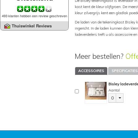
De Bisley tekeningkast is leverbaar in
kast kent de kleur olijfgroen. De mee
kleur zilvergrijs kent een gladlak poe
493 klanten hebben een review geschreven
De laden van de tekeningkast Bisley
Thuiswinkel Reviews
ingericht. In de laden kunnen dan kl
ladeverdelers treft u als accessoire e
Meer bestellen?
Off
ACCESSOIRES
SPECIFICATIES
Bisley ladeverde
Aantal
0