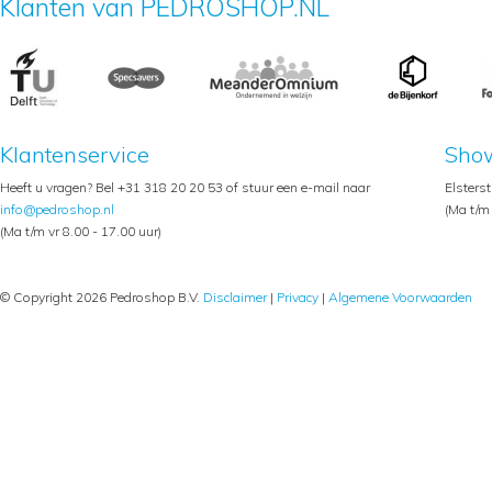
Klanten van PEDROSHOP.NL
Klantenservice
Sho
Heeft u vragen? Bel +31 318 20 20 53 of stuur een e-mail naar
Elsters
info@pedroshop.nl
(Ma t/m 
(Ma t/m vr 8.00 - 17.00 uur)
© Copyright 2026 Pedroshop B.V.
Disclaimer
|
Privacy
|
Algemene Voorwaarden