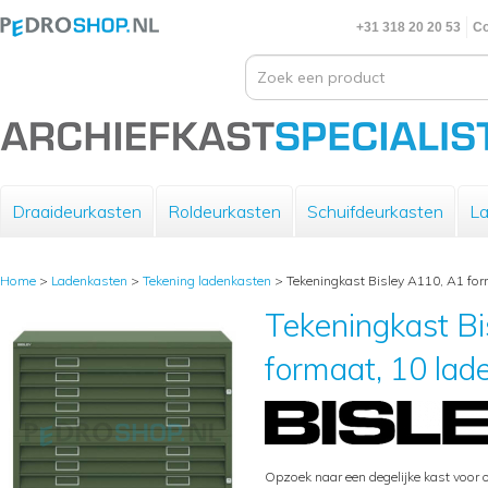
+31 318 20 20 53
Co
Draaideurkasten
Roldeurkasten
Schuifdeurkasten
La
Home
>
Ladenkasten
>
Tekening ladenkasten
>
Tekeningkast Bisley A110, A1 form
Tekeningkast Bi
formaat, 10 lade
Opzoek naar een degelijke kast voor 