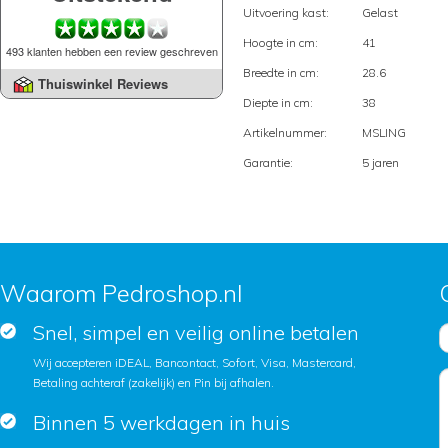
Uitvoering kast:
Gelast
Hoogte in cm:
41
493 klanten hebben een review geschreven
Breedte in cm:
28.6
Thuiswinkel Reviews
Diepte in cm:
38
Artikelnummer:
MSLING
Garantie:
5 jaren
Waarom Pedroshop.nl
Snel, simpel en veilig online betalen
Wij accepteren iDEAL, Bancontact, Sofort, Visa, Mastercard,
Betaling achteraf (zakelijk) en Pin bij afhalen.
Binnen 5 werkdagen in huis