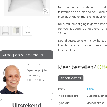
Met deze bureaubevestiging van Bisl
te leveren op de functionaliteit. Deze
meerladenkasten met 3 en 5 laden en is
De bureaubevestiging is gemaakt van
een vochtige doek. De hoogte van dit a
38 cm.
Door dit accessoire kunt u uw bureau 
klassiek icoon aan de werkruimte toevo
functionaliteit.
Vraag onze specialist
E-mail ons
Meer bestellen?
Off
Openingstijden:
ma t/m vrij
SPECIFICATIES
8.00 - 17.00u
Merk:
Bisley
Type accessoire:
Bureaubevestig
Uitstekend
Type kast:
Meerladekast