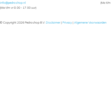
info@pedroshop.nl
(Ma t/m 
(Ma t/m vr 8.00 - 17.00 uur)
© Copyright 2026 Pedroshop B.V.
Disclaimer
|
Privacy
|
Algemene Voorwaarden