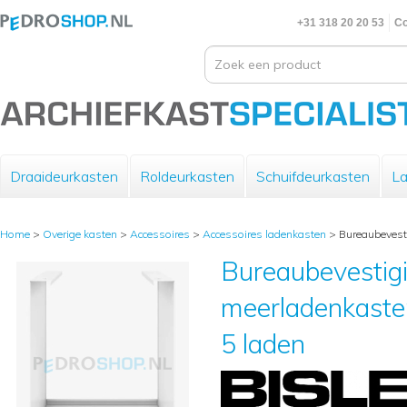
+31 318 20 20 53
Co
Draaideurkasten
Roldeurkasten
Schuifdeurkasten
La
Home
>
Overige kasten
>
Accessoires
>
Accessoires ladenkasten
>
Bureaubevesti
Bureaubevestigi
meerladenkasten
5 laden