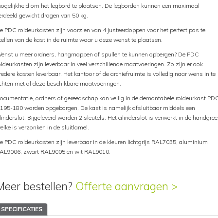
ogelijkheid om het legbord te plaatsen. De legborden kunnen een maximaal
erdeeld gewicht dragen van 50 kg.
e PDC roldeurkasten zijn voorzien van 4 justeerdoppen voor het perfect pas te
tellen van de kast in de ruimte waar u deze wenst te plaatsen.
enst u meer ordners, hangmappen of spullen te kunnen opbergen? De PDC
oldeurkasten zijn leverbaar in veel verschillende maatvoeringen. Zo zijn er ook
redere kasten leverbaar. Het kantoor of de archiefruimte is volledig naar wens in te
ichten met al deze beschikbare maatvoeringen.
ocumentatie, ordners of gereedschap kan veilig in de demontabele roldeurkast PD
195-180 worden opgeborgen. De kast is namelijk afsluitbaar middels een
ilinderslot. Bijgeleverd worden 2 sleutels. Het cilinderslot is verwerkt in de handgre
elke is verzonken in de sluitlamel.
e PDC roldeurkasten zijn leverbaar in de kleuren lichtgrijs RAL7035, aluminium
AL9006, zwart RAL9005 en wit RAL9010.
Meer bestellen?
Offerte aanvragen >
SPECIFICATIES