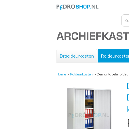
Draaideurkasten
Roldeurkaste
Home
>
Roldeurkasten
>
Demontabele roldeur