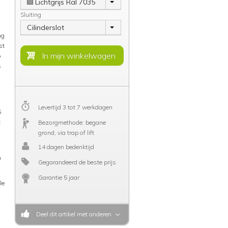
Lichtgrijs Ral 7035
Sluiting
Cilinderslot
ng
st
o
s
Levertijd 3 tot 7 werkdagen
5
t
Bezorgmethode: begane
grond, via trap of lift
14 dagen bedenktijd
n
Gegarandeerd de beste prijs
Garantie 5 jaar
le
Deel dit artikel met anderen