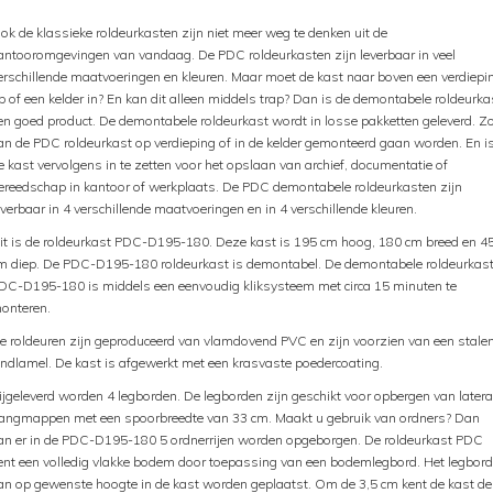
ok de klassieke roldeurkasten zijn niet meer weg te denken uit de
antooromgevingen van vandaag. De PDC roldeurkasten zijn leverbaar in veel
erschillende maatvoeringen en kleuren. Maar moet de kast naar boven een verdiepi
p of een kelder in? En kan dit alleen middels trap? Dan is de demontabele roldeurka
en goed product. De demontabele roldeurkast wordt in losse pakketten geleverd. Z
an de PDC roldeurkast op verdieping of in de kelder gemonteerd gaan worden. En i
e kast vervolgens in te zetten voor het opslaan van archief, documentatie of
ereedschap in kantoor of werkplaats. De PDC demontabele roldeurkasten zijn
everbaar in 4 verschillende maatvoeringen en in 4 verschillende kleuren.
it is de roldeurkast PDC-D195-180. Deze kast is 195 cm hoog, 180 cm breed en 4
m diep. De PDC-D195-180 roldeurkast is demontabel. De demontabele roldeurkas
DC-D195-180 is middels een eenvoudig kliksysteem met circa 15 minuten te
onteren.
e roldeuren zijn geproduceerd van vlamdovend PVC en zijn voorzien van een stale
indlamel. De kast is afgewerkt met een krasvaste poedercoating.
ijgeleverd worden 4 legborden. De legborden zijn geschikt voor opbergen van latera
angmappen met een spoorbreedte van 33 cm. Maakt u gebruik van ordners? Dan
an er in de PDC-D195-180 5 ordnerrijen worden opgeborgen. De roldeurkast PDC
ent een volledig vlakke bodem door toepassing van een bodemlegbord. Het legbord
an op gewenste hoogte in de kast worden geplaatst. Om de 3,5 cm kent de kast de