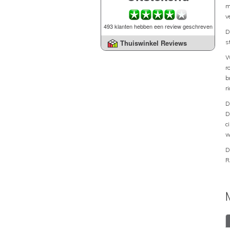
m
v
493 klanten hebben een review geschreven
D
s
Thuiswinkel Reviews
W
r
b
r
D
D
c
w
D
R