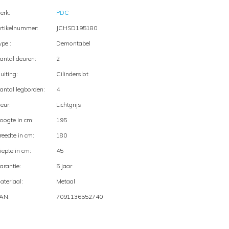
erk:
PDC
rtikelnummer:
JCHSD195180
ype :
Demontabel
antal deuren:
2
luiting:
Cilinderslot
antal legborden:
4
leur:
Lichtgrijs
oogte in cm:
195
reedte in cm:
180
iepte in cm:
45
arantie:
5 jaar
ateriaal:
Metaal
AN:
7091136552740