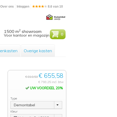
Over ons
Inloggen
8.6 van 10
2
1500 m
showroom
0
Voor kantoor en magazijn
enkasten
Overige kasten
€ 655,58
€ 810,53
€ 793,25 incl. btw
UW VOORDEEL 20%
Type
Demontabel
Kleur