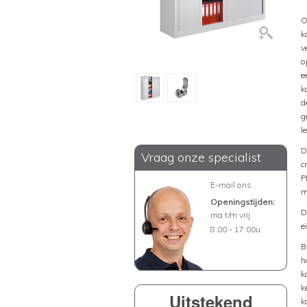
O
k
v
o
e
k
d
g
l
D
Vraag onze specialist
c
P
E-mail ons
m
Openingstijden:
D
ma t/m vrij
e
8.00 - 17.00u
B
h
k
k
Uitstekend
k