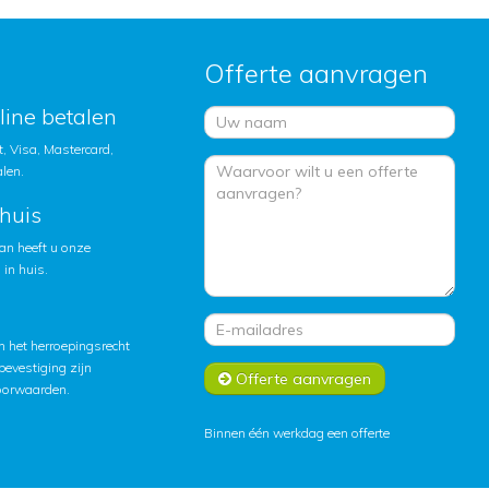
Offerte aanvragen
nline betalen
, Visa, Mastercard,
alen.
huis
an heeft u onze
in huis.
 het herroepingsrecht
lbevestiging zijn
Offerte aanvragen
oorwaarden
.
Binnen één werkdag een offerte