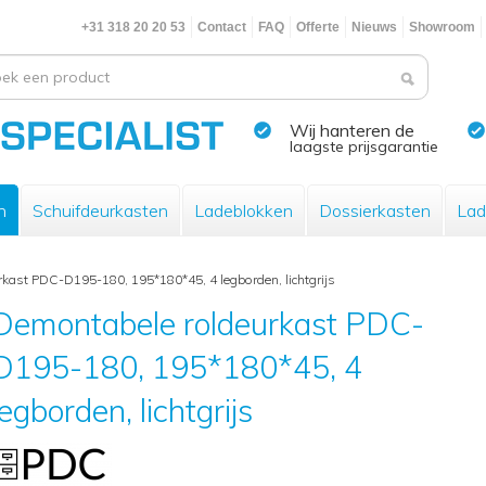
+31 318 20 20 53
Contact
FAQ
Offerte
Nieuws
Showroom
Wij hanteren de
laagste prijsgarantie
n
Schuifdeurkasten
Ladeblokken
Dossierkasten
Lad
kast PDC-D195-180, 195*180*45, 4 legborden, lichtgrijs
Demontabele roldeurkast PDC-
D195-180, 195*180*45, 4
legborden, lichtgrijs