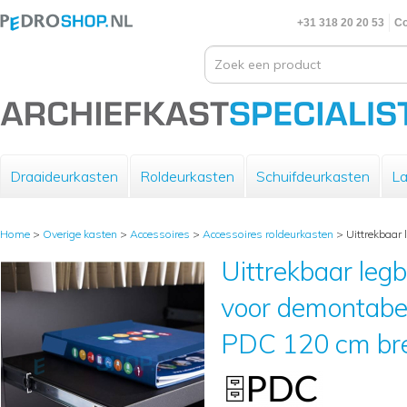
+31 318 20 20 53
Co
Draaideurkasten
Roldeurkasten
Schuifdeurkasten
La
Home
>
Overige kasten
>
Accessoires
>
Accessoires roldeurkasten
>
Uittrekbaar
Uittrekbaar leg
voor demontabel
PDC 120 cm br