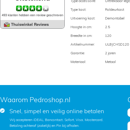
Type accessoire:
Uittrekbaar leg
Type kast:
Roldeurkast
493 klanten hebben een review geschreven
Uitvoering kast:
Demontabel
Thuiswinkel Reviews
Hoogte in cm:
2.5
Breedte in cm:
120
Artikelnummer:
ULBJCHSD120
Garantie:
2 jaren
Materiaal:
Metaal
Waarom Pedroshop.nl
Snel, simpel en veilig online betalen
Wij accepteren iDEAL, Bancontact, Sofort, Visa, Mastercard,
Betaling achteraf (zakelijk) en Pin bij afhalen.