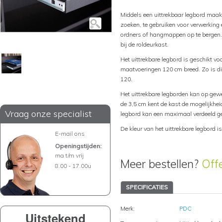
Middels een uittrekbaar legbord maakt
zoeken, te gebruiken voor verwerking e
ordners of hangmappen op te bergen. 
bij de roldeurkast.
Het uittrekbare legbord is geschikt 
maatvoeringen 120 cm breed. Zo is d
120.
Het uittrekbare legborden kan op ge
de 3,5 cm kent de kast de mogelijkhei
Vraag onze specialist
legbord kan een maximaal verdeeld g
De kleur van het uittrekbare legbord i
E-mail ons
Openingstijden:
ma t/m vrij
Meer bestellen?
Off
8.00 - 17.00u
SPECIFICATIES
Merk:
PDC
Uitstekend