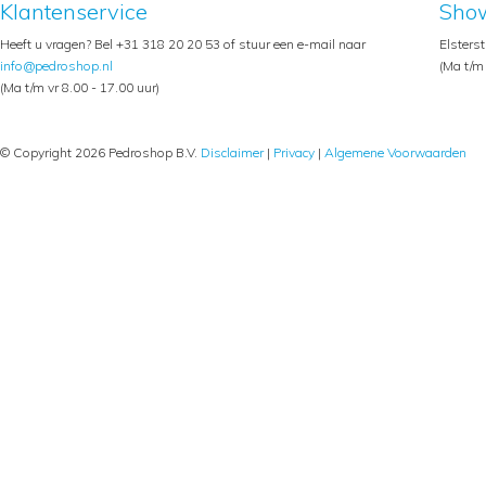
Klantenservice
Sho
Heeft u vragen? Bel +31 318 20 20 53 of stuur een e-mail naar
Elsters
info@pedroshop.nl
(Ma t/m 
(Ma t/m vr 8.00 - 17.00 uur)
© Copyright 2026 Pedroshop B.V.
Disclaimer
|
Privacy
|
Algemene Voorwaarden