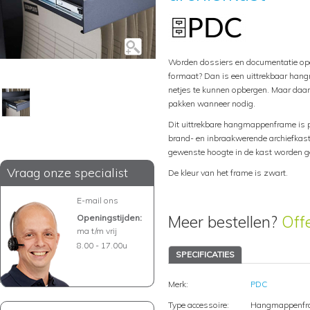
Worden dossiers en documentatie op
formaat? Dan is een uittrekbaar han
netjes te kunnen opbergen. Maar daar
pakken wanneer nodig.
Dit uittrekbare hangmappenframe i
brand- en inbraakwerende archiefkas
gewenste hoogte in de kast worden 
Vraag onze specialist
De kleur van het frame is zwart.
E-mail ons
Meer bestellen?
Off
Openingstijden:
ma t/m vrij
8.00 - 17.00u
SPECIFICATIES
Merk:
PDC
Type accessoire:
Hangmappenfr