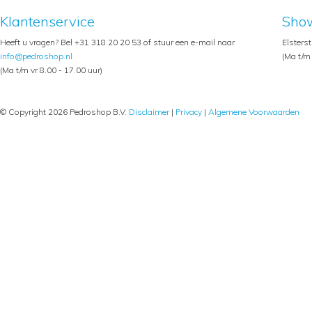
Klantenservice
Sho
Heeft u vragen? Bel +31 318 20 20 53 of stuur een e-mail naar
Elsters
info@pedroshop.nl
(Ma t/m 
(Ma t/m vr 8.00 - 17.00 uur)
© Copyright 2026 Pedroshop B.V.
Disclaimer
|
Privacy
|
Algemene Voorwaarden