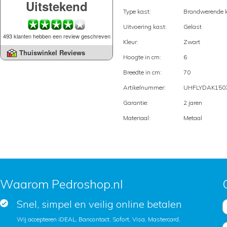
Uitstekend
Type kast:
Brandwerende 
Uitvoering kast:
Gelast
493 klanten hebben een review geschreven
Kleur:
Zwart
Thuiswinkel Reviews
Hoogte in cm:
6
Breedte in cm:
70
Artikelnummer:
UHFLYDAK150
Garantie:
2 jaren
Materiaal:
Metaal
Waarom Pedroshop.nl
Snel, simpel en veilig online betalen
Wij accepteren iDEAL, Bancontact, Sofort, Visa, Mastercard,