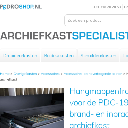
+31 318 20 20 53
Co
Draaideurkasten
Roldeurkasten
Schuifdeurkasten
La
Home
>
Overige kasten
>
Accessoires
>
Accessoires brandvertragende kasten
>
archiefkast
Hangmappenfra
voor de PDC-1
brand- en inbr
archiefkast