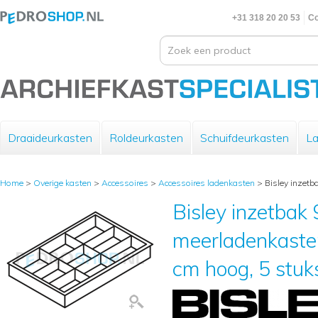
+31 318 20 20 53
Co
Draaideurkasten
Roldeurkasten
Schuifdeurkasten
La
Home
>
Overige kasten
>
Accessoires
>
Accessoires ladenkasten
>
Bisley inzetb
Bisley inzetbak 
meerladenkasten
cm hoog, 5 stuk