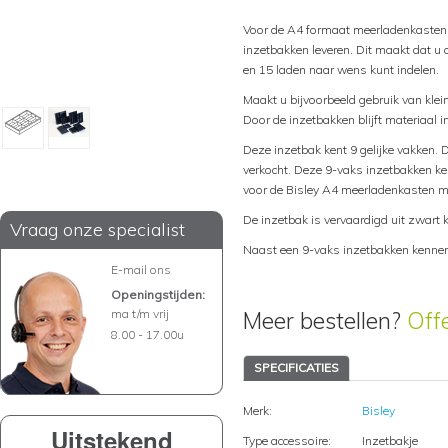
Voor de A4 formaat meerladenkasten 
inzetbakken leveren. Dit maakt dat u d
en 15 laden naar wens kunt indelen.
Maakt u bijvoorbeeld gebruik van klei
Door de inzetbakken blijft materiaal 
Deze inzetbak kent 9 gelijke vakken.
verkocht. Deze 9-vaks inzetbakken ke
voor de Bisley A4 meerladenkasten m
De inzetbak is vervaardigd uit zwart 
Vraag onze specialist
Naast een 9-vaks inzetbakken kennen
E-mail ons
Openingstijden:
ma t/m vrij
Meer bestellen?
Off
8.00 - 17.00u
SPECIFICATIES
Merk:
Bisley
Uitstekend
Type accessoire:
Inzetbakje