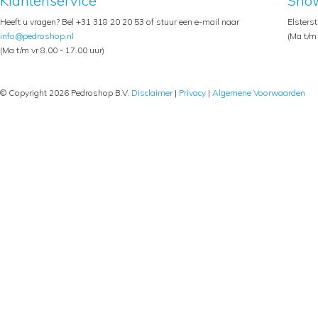
Klantenservice
Sho
Heeft u vragen? Bel +31 318 20 20 53 of stuur een e-mail naar
Elsters
info@pedroshop.nl
(Ma t/m 
(Ma t/m vr 8.00 - 17.00 uur)
© Copyright 2026 Pedroshop B.V.
Disclaimer
|
Privacy
|
Algemene Voorwaarden