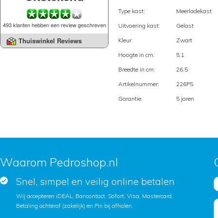
Type kast:
Meerladekast
493 klanten hebben een review geschreven
Uitvoering kast:
Gelast
Thuiswinkel Reviews
Kleur:
Zwart
Hoogte in cm:
5.1
Breedte in cm:
26.5
Artikelnummer:
226P5
Garantie:
5 jaren
Waarom Pedroshop.nl
Snel, simpel en veilig online betalen
Wij accepteren iDEAL, Bancontact, Sofort, Visa, Mastercard,
Betaling achteraf (zakelijk) en Pin bij afhalen.