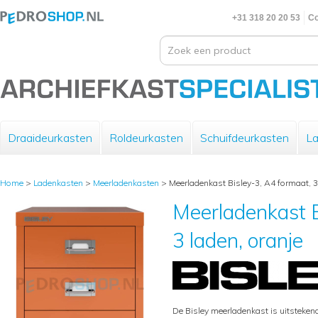
+31 318 20 20 53
Co
Draaideurkasten
Roldeurkasten
Schuifdeurkasten
La
Home
>
Ladenkasten
>
Meerladenkasten
>
Meerladenkast Bisley-3, A4 formaat, 3
Meerladenkast B
3 laden, oranje
De Bisley meerladenkast is uitsteke