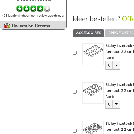
493 klanten hebben een review geschreven
Meer bestellen?
Off
Thuiswinkel Reviews
ACCESSOIRES
SPECIFICATIES
Bisley inzetbak
formaat, 2.2 cm 
Aantal
0
Bisley inzetbak
formaat, 2.2 cm 
Aantal
0
Bisley inzetbak
formaat, 2.2 cm 