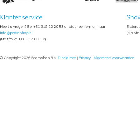
Klantenservice
Sho
Heeft u vragen? Bel +31 318 20 20 53 of stuur een e-mail naar
Elsters
info@pedroshop.nl
(Ma t/m 
(Ma t/m vr 8.00 - 17.00 uur)
© Copyright 2026 Pedroshop B.V.
Disclaimer
|
Privacy
|
Algemene Voorwaarden