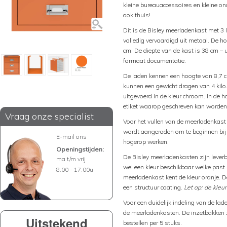
kleine bureauaccessoires en kleine on
ook thuis!
Dit is de Bisley meerladenkast met 3 
volledig vervaardigd uit metaal. De h
cm. De diepte van de kast is 38 cm –
formaat documentatie.
De laden kennen een hoogte van 8,7 c
kunnen een gewicht dragen van 4 kilo
uitgevoerd in de kleur chroom. In de 
etiket waarop geschreven kan worden 
Vraag onze specialist
Voor het vullen van de meerladenkas
wordt aangeraden om te beginnen bij 
E-mail ons
hogerop werken.
Openingstijden:
De Bisley meerladenkasten zijn leverbaa
ma t/m vrij
wel een kleur beschikbaar welke past b
8.00 - 17.00u
meerladenkast kent de kleur oranje. D
een structuur coating.
Let op: de kleur
Voor een duidelijk indeling van de lad
de meerladenkasten. De inzetbakken zi
Uitstekend
bestellen per 5 stuks.