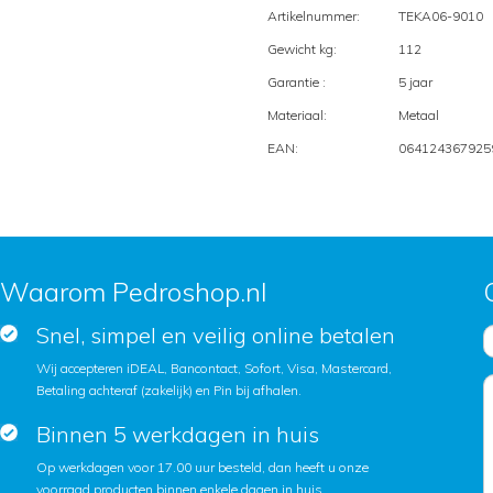
Artikelnummer:
TEKA06-9010
Gewicht kg:
112
Garantie :
5 jaar
Materiaal:
Metaal
EAN:
064124367925
Waarom Pedroshop.nl
Snel, simpel en veilig online betalen
Wij accepteren iDEAL, Bancontact, Sofort, Visa, Mastercard,
Betaling achteraf (zakelijk) en Pin bij afhalen.
Binnen 5 werkdagen in huis
Op werkdagen voor 17.00 uur besteld, dan heeft u onze
voorraad producten binnen enkele dagen in huis.