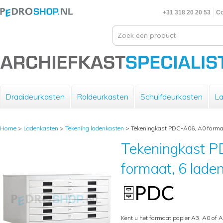
+31 318 20 20 53
Co
Draaideurkasten
Roldeurkasten
Schuifdeurkasten
La
Home
>
Ladenkasten
>
Tekening ladenkasten
>
Tekeningkast PDC-A06, A0 formaa
Tekeningkast 
formaat, 6 laden
Kent u het formaat papier A3, A0 of 