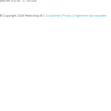
(Ma t/m vr 8.00 - 17.00 uur)
© Copyright 2026 Pedroshop B.V.
Disclaimer
|
Privacy
|
Algemene Voorwaarden