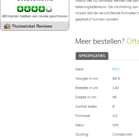
Naast het A0 formaat kennen we van
tekeningladenkast. De uitstraling van
maakt dat de verschillende formaten 
493 klanten hebben een review geschreven
geplaatst kunnen worden.
Thuiswinkel Reviews
Meer bestellen?
Off
SPECIFICATIES
Merk:
PDC
Hoogte in cm:
60.5
Breedte in cm:
140
Diepte in cm:
95
Aantal laden:
6
Formaat:
A0
Kleur:
Wit
Sluiting:
Cilinderslot