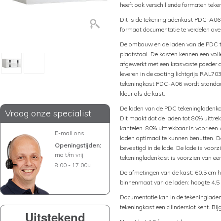
heeft ook verschillende formaten teke
Dit is de tekeningladenkast PDC-A06.
formaat documentatie te verdelen over
De ombouw en de laden van de PDC t
plaatstaal. De kasten kennen een volle
afgewerkt met een krasvaste poeder c
leveren in de coating lichtgrijs RAL
tekeningkast PDC-A06 wordt standaa
kleur als de kast.
De laden van de PDC tekeningladenkas
Vraag onze specialist
Dit maakt dat de laden tot 80% uittre
kantelen. 80% uittrekbaar is voor een
E-mail ons
laden optimaal te kunnen benutten. D
Openingstijden:
bevestigd in de lade. De lade is voor
ma t/m vrij
tekeningladenkast is voorzien van een
8.00 - 17.00u
De afmetingen van de kast: 60,5 cm h
binnenmaat van de laden: hoogte 4,5 
Documentatie kan in de tekeninglade
tekeningkast een cilinderslot kent. Bi
Uitstekend