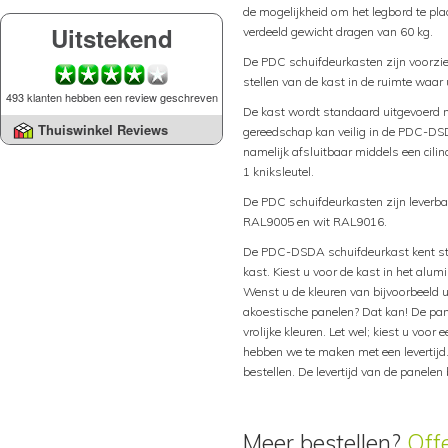
de mogelijkheid om het legbord te p
Uitstekend
verdeeld gewicht dragen van 60 kg.
De PDC schuifdeurkasten zijn voorzie
stellen van de kast in de ruimte waar
493 klanten hebben een review geschreven
De kast wordt standaard uitgevoerd me
Thuiswinkel Reviews
gereedschap kan veilig in de PDC-D
namelijk afsluitbaar middels een cili
1 kniksleutel.
De PDC schuifdeurkasten zijn leverb
RAL9005 en wit RAL9016.
De PDC-DSDA schuifdeurkast kent sta
kast. Kiest u voor de kast in het alum
Wenst u de kleuren van bijvoorbeeld u
akoestische panelen? Dat kan! De pane
vrolijke kleuren. Let wel; kiest u voo
hebben we te maken met een levertijd
bestellen. De levertijd van de panele
Meer bestellen?
Off