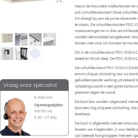
Naast de klassieke roldeurkasten en
ook schuifdeurkasten! Deze schuifde
Dit draagt bij aan de juiste akoesti
te staan. De schuifdeurkasten PDC-DS
maatvoeringen en in drie verschille
worden demontabel aangeleverd. Maar
kasten met circa 15 minuten te monte
Dit is de schuifdeurkast PDC-DSDA1
breed en 50 cm diep. De PDC-DSDA12
De schuifdeurkast PDC-DSDA120160 ke
enorm chique uitstraling van uw kant
geluiddempende werking uitstekend t
Vraag onze specialist
scheidingswand in een grote kantoorru
plaatsen tegen de wand.
E-mail ons
De kast kan worden uitgevoerd met
Openingstijden:
kast een nog chiquere uitstraling. De
ma t/m vrij
leverbaar.
8.00 - 17.00u
De kast is afgewerkt met een krasvas
leveren we 4 legborden, 2 voor beide 
van laterale hangmappen met een spo