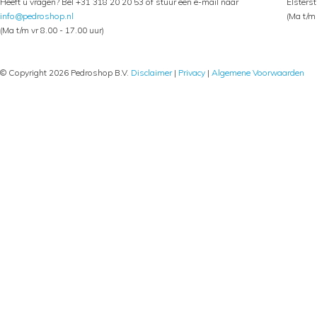
Heeft u vragen? Bel +31 318 20 20 53 of stuur een e-mail naar
Elsters
info@pedroshop.nl
(Ma t/m 
(Ma t/m vr 8.00 - 17.00 uur)
© Copyright 2026 Pedroshop B.V.
Disclaimer
|
Privacy
|
Algemene Voorwaarden