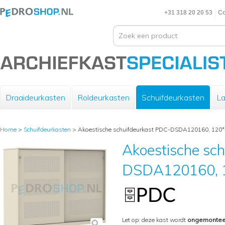
+31 318 20 20 53
Co
Draaideurkasten
Roldeurkasten
Schuifdeurkasten
La
Home
>
Schuifdeurkasten
>
Akoestische schuifdeurkast PDC-DSDA120160, 120*
Akoestische sc
DSDA120160, 1
Let op: deze kast wordt
ongemontee