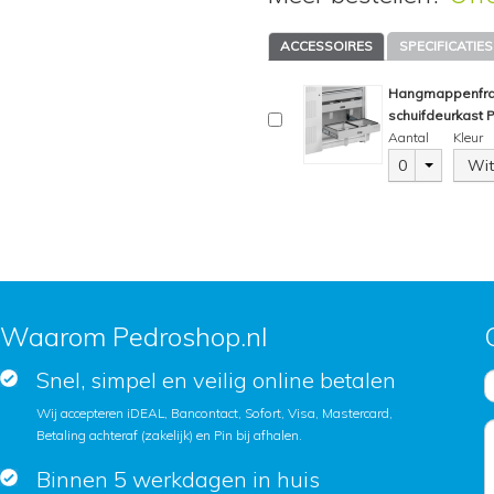
ACCESSOIRES
SPECIFICATIES
Hangmappenfram
schuifdeurkast
Aantal
Kleur
0
Wit
Waarom Pedroshop.nl
Snel, simpel en veilig online betalen
Wij accepteren iDEAL, Bancontact, Sofort, Visa, Mastercard,
Betaling achteraf (zakelijk) en Pin bij afhalen.
Binnen 5 werkdagen in huis