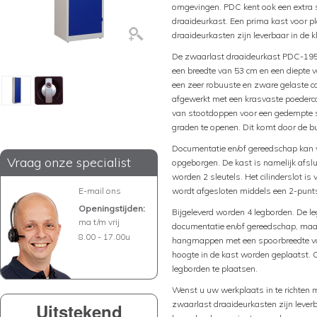
omgevingen. PDC kent ook een extra
draaideurkast. Een prima kast voor p
draaideurkasten zijn leverbaar in de k
De zwaarlast draaideurkast PDC-195-
een breedte van 53 cm en een diepte
een zeer robuuste en zware gelaste c
afgewerkt met een krasvaste poederc
van stootdoppen voor een gedempte slu
graden te openen. Dit komt door de bu
Documentatie en/of gereedschap kan 
Vraag onze specialist
opgeborgen. De kast is namelijk afslui
worden 2 sleutels. Het cilinderslot is
E-mail ons
wordt afgesloten middels een 2-punts
Openingstijden:
Bijgeleverd worden 4 legborden. De l
ma t/m vrij
documentatie en/of gereedschap, maar
8.00 - 17.00u
hangmappen met een spoorbreedte v
hoogte in de kast worden geplaatst. 
legborden te plaatsen.
Wenst u uw werkplaats in te richten
zwaarlast draaideurkasten zijn leverb
Uitstekend