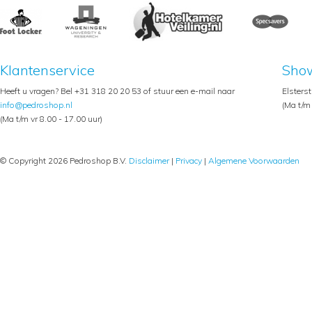
Klantenservice
Sho
Heeft u vragen? Bel +31 318 20 20 53 of stuur een e-mail naar
Elsters
info@pedroshop.nl
(Ma t/m 
(Ma t/m vr 8.00 - 17.00 uur)
© Copyright 2026 Pedroshop B.V.
Disclaimer
|
Privacy
|
Algemene Voorwaarden