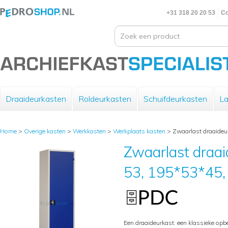
+31 318 20 20 53
Co
Draaideurkasten
Roldeurkasten
Schuifdeurkasten
La
Home
>
Overige kasten
>
Werkkasten
>
Werkplaats kasten
>
Zwaarlast draaideu
Zwaarlast draa
53, 195*53*45,
Een draaideurkast: een klassieke opb