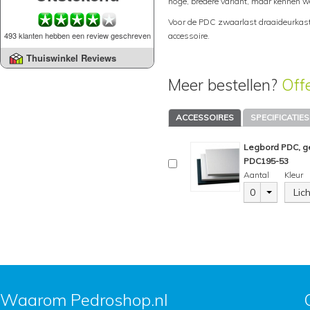
hoge, bredere variant, maar kennen w
Voor de PDC zwaarlast draaideurkast
493 klanten hebben een review geschreven
accessoire.
Thuiswinkel Reviews
Meer bestellen?
Off
ACCESSOIRES
SPECIFICATIES
Legbord PDC, ge
PDC195-53
Aantal
Kleur
0
Lic
Waarom Pedroshop.nl