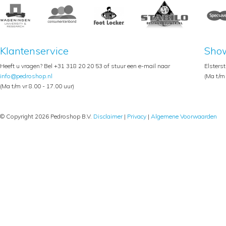
Klantenservice
Sho
Heeft u vragen? Bel +31 318 20 20 53 of stuur een e-mail naar
Elsters
info@pedroshop.nl
(Ma t/m 
(Ma t/m vr 8.00 - 17.00 uur)
© Copyright 2026 Pedroshop B.V.
Disclaimer
|
Privacy
|
Algemene Voorwaarden