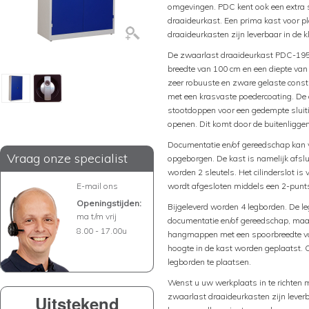
omgevingen. PDC kent ook een extra
draaideurkast. Een prima kast voor p
draaideurkasten zijn leverbaar in de k
De zwaarlast draaideurkast PDC-195 
breedte van 100 cm en een diepte va
zeer robuuste en zware gelaste const
met een krasvaste poedercoating. De
stootdoppen voor een gedempte sluitin
openen. Dit komt door de buitenligge
Documentatie en/of gereedschap kan 
Vraag onze specialist
opgeborgen. De kast is namelijk afslui
worden 2 sleutels. Het cilinderslot is
E-mail ons
wordt afgesloten middels een 2-punts
Openingstijden:
Bijgeleverd worden 4 legborden. De l
ma t/m vrij
documentatie en/of gereedschap, maar
8.00 - 17.00u
hangmappen met een spoorbreedte v
hoogte in de kast worden geplaatst. 
legborden te plaatsen.
Wenst u uw werkplaats in te richten
zwaarlast draaideurkasten zijn leverb
Uitstekend