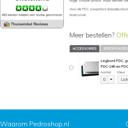
hoge, smalle variant, maar kennen we
Voor de PDC zwaarlast draaideurkast
493 klanten hebben een review geschreven
accessoire.
Thuiswinkel Reviews
Meer bestellen?
Off
ACCESSOIRES
SPECIFICATIES
Legbord PDC, ge
PDC-195 en PDC
Aantal
Kleur
0
Lic
Waarom Pedroshop.nl