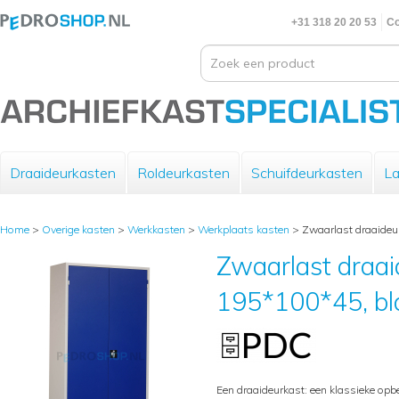
+31 318 20 20 53
Co
Draaideurkasten
Roldeurkasten
Schuifdeurkasten
La
Home
>
Overige kasten
>
Werkkasten
>
Werkplaats kasten
>
Zwaarlast draaideu
Zwaarlast draa
195*100*45, b
Een draaideurkast: een klassieke opb