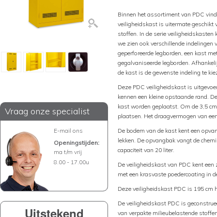
Binnen het assortiment van PDC vind
veiligheidskast is uitermate geschikt
stoffen. In de serie veiligheidskaste
we zien ook verschillende indelingen v
geperforeerde legborden, een kast me
gegalvaniseerde legborden. Afhankelij
de kast is de gewenste indeling te kie
Deze PDC veiligheidskast is uitgevoe
kennen een kleine opstaande rand. D
kast worden geplaatst. Om de 3,5 cm 
Vraag onze specialist
plaatsen. Het draagvermogen van een 
E-mail ons
De bodem van de kast kent een opva
lekken. De opvangbak vangt de chemi
Openingstijden:
capaciteit van 20 liter.
ma t/m vrij
8.00 - 17.00u
De veiligheidskast van PDC kent een z
met een krasvaste poedercoating in de
Deze veiligheidskast PDC is 195 cm 
De veiligheidskast PDC is geconstru
Uitstekend
van verpakte milieubelastende stoffen