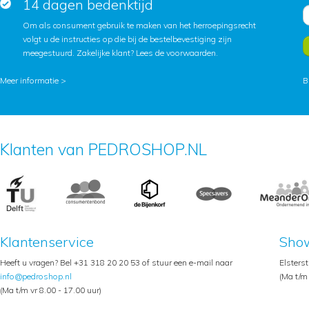
14 dagen bedenktijd
Om als consument gebruik te maken van het herroepingsrecht
volgt u de instructies op die bij de bestelbevestiging zijn
meegestuurd. Zakelijke klant?
Lees de voorwaarden
.
Meer informatie >
B
Klanten van PEDROSHOP.NL
Klantenservice
Sho
Heeft u vragen? Bel +31 318 20 20 53 of stuur een e-mail naar
Elsters
info@pedroshop.nl
(Ma t/m 
(Ma t/m vr 8.00 - 17.00 uur)