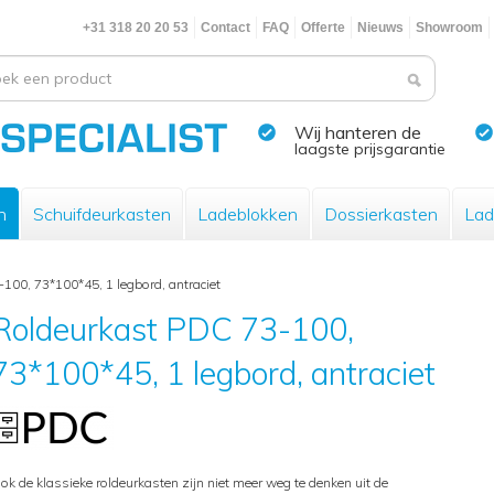
+31 318 20 20 53
Contact
FAQ
Offerte
Nieuws
Showroom
Wij hanteren de
laagste prijsgarantie
n
Schuifdeurkasten
Ladeblokken
Dossierkasten
Lad
100, 73*100*45, 1 legbord, antraciet
Roldeurkast PDC 73-100,
73*100*45, 1 legbord, antraciet
ok de klassieke roldeurkasten zijn niet meer weg te denken uit de