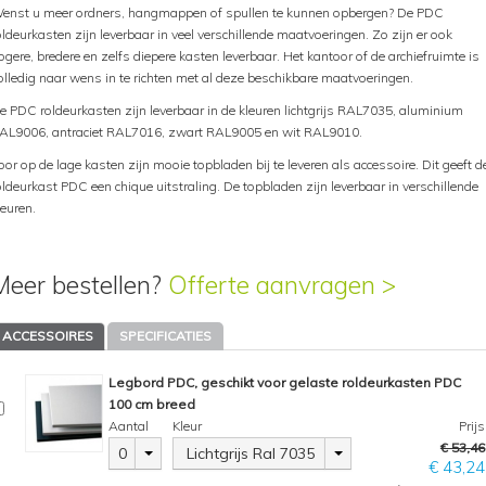
enst u meer ordners, hangmappen of spullen te kunnen opbergen? De PDC
oldeurkasten zijn leverbaar in veel verschillende maatvoeringen. Zo zijn er ook
ogere, bredere en zelfs diepere kasten leverbaar. Het kantoor of de archiefruimte is
olledig naar wens in te richten met al deze beschikbare maatvoeringen.
e PDC roldeurkasten zijn leverbaar in de kleuren lichtgrijs RAL7035, aluminium
AL9006, antraciet RAL7016, zwart RAL9005 en wit RAL9010.
oor op de lage kasten zijn mooie topbladen bij te leveren als accessoire. Dit geeft d
oldeurkast PDC een chique uitstraling. De topbladen zijn leverbaar in verschillende
leuren.
Meer bestellen?
Offerte aanvragen >
ACCESSOIRES
SPECIFICATIES
Legbord PDC, geschikt voor gelaste roldeurkasten PDC
100 cm breed
Aantal
Kleur
Prijs
€ 53,46
0
Lichtgrijs Ral 7035
€ 43,24