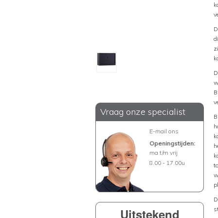
k
v
D
d
z
k
D
w
B
v
Vraag onze specialist
B
h
E-mail ons
k
Openingstijden:
h
ma t/m vrij
k
8.00 - 17.00u
t
w
p
D
s
Uitstekend