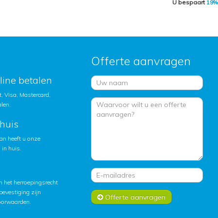
U bespaart
19%
Offerte aanvragen
nline betalen
, Visa, Mastercard,
alen.
huis
an heeft u onze
in huis.
 het herroepingsrecht
lbevestiging zijn
Offerte aanvragen
oorwaarden
.