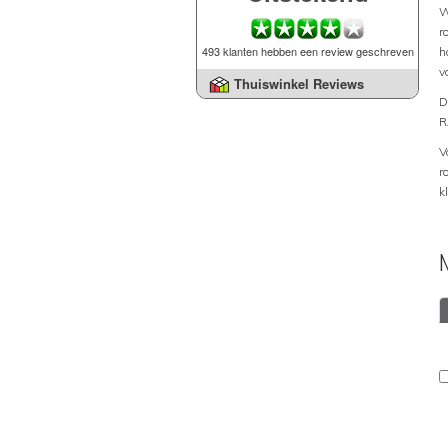
W
r
493 klanten hebben een review geschreven
h
v
Thuiswinkel Reviews
D
R
V
r
k