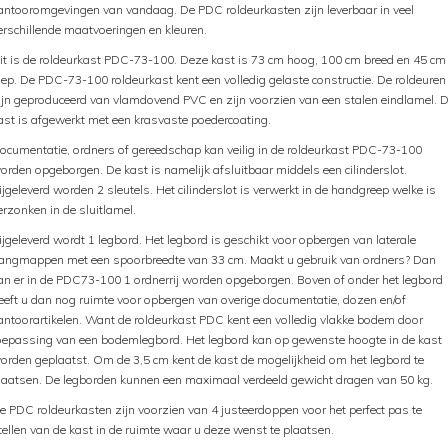
antooromgevingen van vandaag. De PDC roldeurkasten zijn leverbaar in veel
erschillende maatvoeringen en kleuren.
it is de roldeurkast PDC-73-100. Deze kast is 73 cm hoog, 100 cm breed en 45 cm
iep. De PDC-73-100 roldeurkast kent een volledig gelaste constructie. De roldeuren
ijn geproduceerd van vlamdovend PVC en zijn voorzien van een stalen eindlamel. 
ast is afgewerkt met een krasvaste poedercoating.
ocumentatie, ordners of gereedschap kan veilig in de roldeurkast PDC-73-100
orden opgeborgen. De kast is namelijk afsluitbaar middels een cilinderslot.
ijgeleverd worden 2 sleutels. Het cilinderslot is verwerkt in de handgreep welke is
erzonken in de sluitlamel.
ijgeleverd wordt 1 legbord. Het legbord is geschikt voor opbergen van laterale
angmappen met een spoorbreedte van 33 cm. Maakt u gebruik van ordners? Dan
an er in de PDC73-100 1 ordnerrij worden opgeborgen. Boven of onder het legbord
eeft u dan nog ruimte voor opbergen van overige documentatie, dozen en/of
antoorartikelen. Want de roldeurkast PDC kent een volledig vlakke bodem door
oepassing van een bodemlegbord. Het legbord kan op gewenste hoogte in de kast
orden geplaatst. Om de 3,5 cm kent de kast de mogelijkheid om het legbord te
laatsen. De legborden kunnen een maximaal verdeeld gewicht dragen van 50 kg.
e PDC roldeurkasten zijn voorzien van 4 justeerdoppen voor het perfect pas te
tellen van de kast in de ruimte waar u deze wenst te plaatsen.