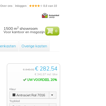
Over ons
Inloggen
8.6 van 10
2
1500 m
showroom
0
Voor kantoor en magazijn
enkasten
Overige kasten
€ 282,54
€ 349,32
€ 341,87 incl. btw
UW VOORDEEL 20%
Kleur
Antraciet Ral 7016
Topblad