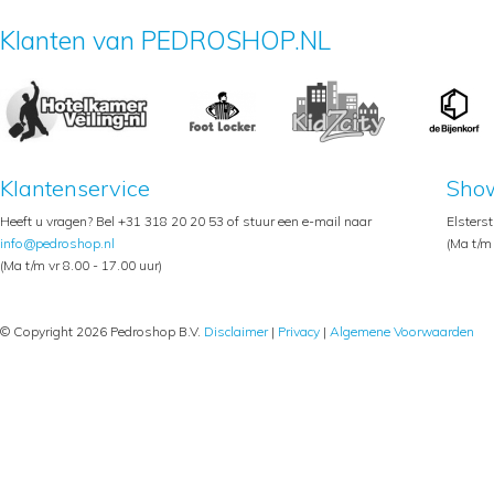
Klanten van PEDROSHOP.NL
Klantenservice
Sho
Heeft u vragen? Bel +31 318 20 20 53 of stuur een e-mail naar
Elsters
info@pedroshop.nl
(Ma t/m 
(Ma t/m vr 8.00 - 17.00 uur)
© Copyright 2026 Pedroshop B.V.
Disclaimer
|
Privacy
|
Algemene Voorwaarden