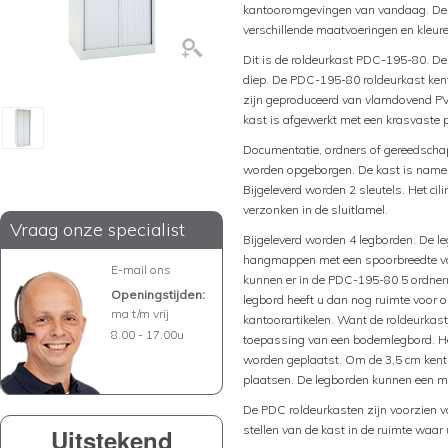
kantooromgevingen van vandaag. De P
verschillende maatvoeringen en kleure
Dit is de roldeurkast PDC-195-80. De
diep. De PDC-195-80 roldeurkast kent 
zijn geproduceerd van vlamdovend PVC
kast is afgewerkt met een krasvaste 
Documentatie, ordners of gereedschap
worden opgeborgen. De kast is namelij
Bijgeleverd worden 2 sleutels. Het cil
verzonken in de sluitlamel.
Vraag onze specialist
Bijgeleverd worden 4 legborden. De le
hangmappen met een spoorbreedte va
E-mail ons
kunnen er in de PDC-195-80 5 ordner
Openingstijden:
legbord heeft u dan nog ruimte voor 
ma t/m vrij
kantoorartikelen. Want de roldeurkas
8.00 - 17.00u
toepassing van een bodemlegbord. He
worden geplaatst. Om de 3,5 cm kent 
plaatsen. De legborden kunnen een m
De PDC roldeurkasten zijn voorzien va
stellen van de kast in de ruimte waar
Uitstekend