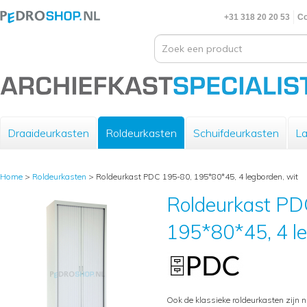
+31 318 20 20 53
Co
Draaideurkasten
Roldeurkasten
Schuifdeurkasten
La
Home
>
Roldeurkasten
>
Roldeurkast PDC 195-80, 195*80*45, 4 legborden, wit
Roldeurkast PD
195*80*45, 4 le
Ook de klassieke roldeurkasten zijn n