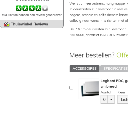
Wenst u meer ordners, hangmappen o
roldeurkasten zijn leverbaar in veel v
493 klanten hebben een review geschreven
hogere, bredere en zelfs diepere kaste
volledig naar wens in te richten met 
Thuiswinkel Reviews
De PDC roldeurkasten zijn leverbaar i
RAL9006, antraciet RAL7016, zwart 
Meer bestellen?
Off
ACCESSOIRES
SPECIFICATIES
Legbord PDC, ge
cm breed
Aantal
Kleur
0
Lic