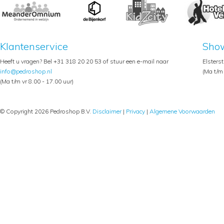
Klantenservice
Sho
Heeft u vragen? Bel +31 318 20 20 53 of stuur een e-mail naar
Elsters
info@pedroshop.nl
(Ma t/m 
(Ma t/m vr 8.00 - 17.00 uur)
© Copyright 2026 Pedroshop B.V.
Disclaimer
|
Privacy
|
Algemene Voorwaarden