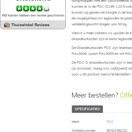
hangmappen met een spoorbreedte va
kunnen er in de PDC-D195-120 5 ord
kunnen op gewenste hoogte in de kas
493 klanten hebben een review geschreven
de mogelijkheid om legborden te pla
verdeeld gewicht dragen van 50 kg.
Thuiswinkel Reviews
Wenst u meer ordners os spullen te
draaideurkasten zijn er extra legborde
De draaideurkasten PDC zijn leverbaa
RAL9006, zwart RAL9005 en wit RAL
De PDC-D draaideurkasten zijn in bei
op voorraad. Vraag ons vrijblijvend na
voor u dit product wenst te bestellen!
Meer bestellen?
Off
SPECIFICATIES
Merk:
PDC
Artikelnummer:
BDM195120