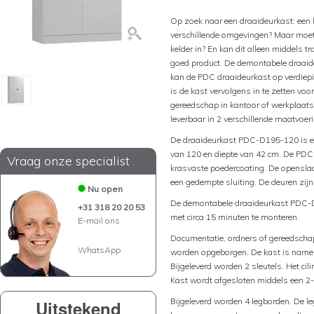
Op zoek naar een draaideurkast: een 
verschillende omgevingen? Maar moet 
kelder in? En kan dit alleen middels 
goed product. De demontabele draaide
kan de PDC draaideurkast op verdiepi
is de kast vervolgens in te zetten voo
gereedschap in kantoor of werkplaat
leverbaar in 2 verschillende maatvoeri
De draaideurkast PDC-D195-120 is ee
van 120 en diepte van 42 cm. De PDC
Vraag onze specialist
krasvaste poedercoating. De opensla
een gedempte sluiting. De deuren zijn
Nu open
De demontabele draaideurkast PDC-D
+31 318 20 20 53
met circa 15 minuten te monteren.
E-mail ons
Documentatie, ordners of gereedscha
WhatsApp
worden opgeborgen. De kast is namelij
Bijgeleverd worden 2 sleutels. Het cil
Kast wordt afgesloten middels een 2-
Bijgeleverd worden 4 legborden. De le
Uitstekend