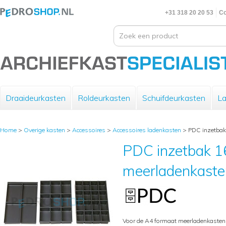
+31 318 20 20 53
Co
Draaideurkasten
Roldeurkasten
Schuifdeurkasten
La
Home
>
Overige kasten
>
Accessoires
>
Accessoires ladenkasten
>
PDC inzetbak
PDC inzetbak 1
meerladenkaste
Voor de A4 formaat meerladenkasten