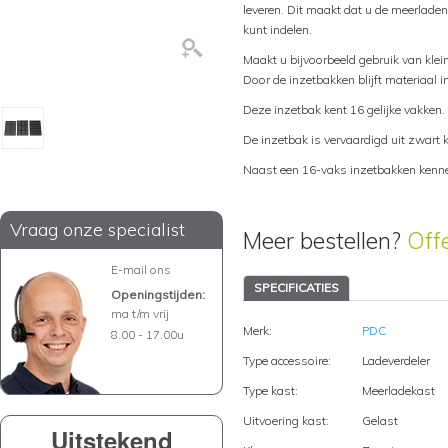
leveren. Dit maakt dat u de meerlade
kunt indelen.
Maakt u bijvoorbeeld gebruik van klei
Door de inzetbakken blijft materiaal 
Deze inzetbak kent 16 gelijke vakken.
De inzetbak is vervaardigd uit zwart 
Naast een 16-vaks inzetbakken kenne
Vraag onze specialist
Meer bestellen?
Off
E-mail ons
SPECIFICATIES
Openingstijden:
ma t/m vrij
Merk:
PDC
8.00 - 17.00u
Type accessoire:
Ladeverdeler
Type kast:
Meerladekast
Uitvoering kast:
Gelast
Uitstekend