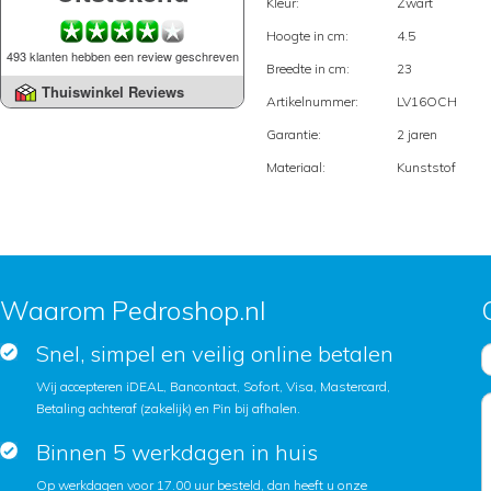
Kleur:
Zwart
Hoogte in cm:
4.5
493 klanten hebben een review geschreven
Breedte in cm:
23
Thuiswinkel Reviews
Artikelnummer:
LV16OCH
Garantie:
2 jaren
Materiaal:
Kunststof
Waarom Pedroshop.nl
Snel, simpel en veilig online betalen
Wij accepteren iDEAL, Bancontact, Sofort, Visa, Mastercard,
Betaling achteraf (zakelijk) en Pin bij afhalen.
Binnen 5 werkdagen in huis
Op werkdagen voor 17.00 uur besteld, dan heeft u onze