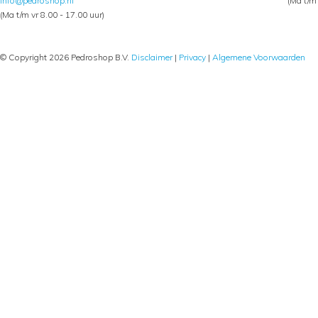
info@pedroshop.nl
(Ma t/m 
(Ma t/m vr 8.00 - 17.00 uur)
© Copyright 2026 Pedroshop B.V.
Disclaimer
|
Privacy
|
Algemene Voorwaarden